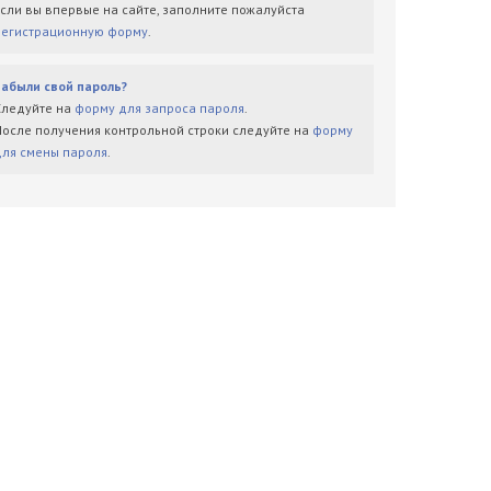
Если вы впервые на сайте, заполните пожалуйста
регистрационную форму
.
Забыли свой пароль?
Следуйте на
форму для запроса пароля
.
После получения контрольной строки следуйте на
форму
для смены пароля
.