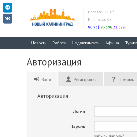
Погода:
+21.6°
Вакансии:
37
80.93$
93.19€
21.69zł
Новости
Работа
Недвижимость
Афиша
Туриз
Авторизация
Вход
Регистрация
Помощь
Авторизация
Логин
Пароль
забыли пароль?