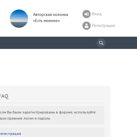
Вход
Авторская колонка
«Есть мнение»
Регистрация
AQ
Если Вы были зарегистрированы в форуме, используйте
свои прежние логин и пароль.
Регистрация