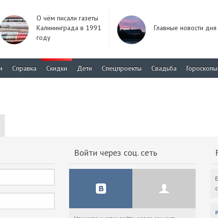
О чём писали газеты
Калининграда в 1991
Главные новости дня
году
м
Справка
Скидки
Дети
Спецпроекты
Свадьба
Гороскопы
Войти через соц. сеть
F