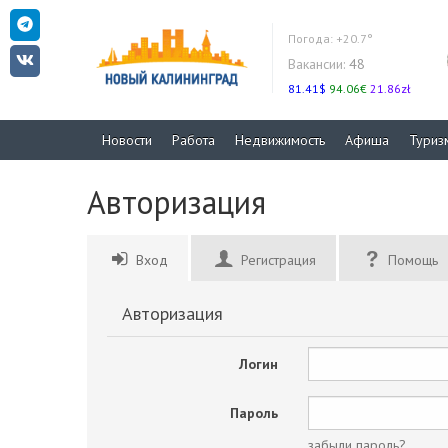
Погода:
+20.7°
Вакансии:
48
81.41$
94.06€
21.86zł
Новости
Работа
Недвижимость
Афиша
Туриз
Авторизация
Вход
Регистрация
Помощь
Авторизация
Логин
Пароль
забыли пароль?