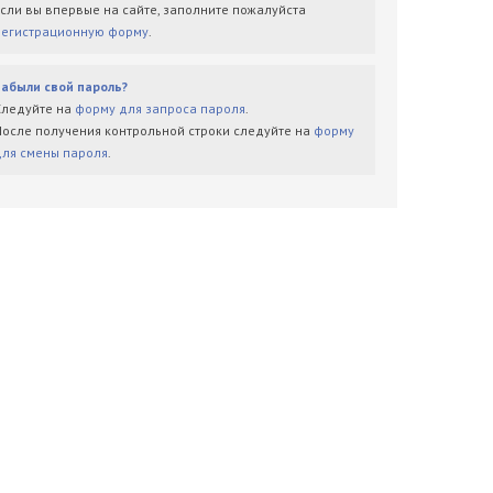
Если вы впервые на сайте, заполните пожалуйста
регистрационную форму
.
Забыли свой пароль?
Следуйте на
форму для запроса пароля
.
После получения контрольной строки следуйте на
форму
для смены пароля
.