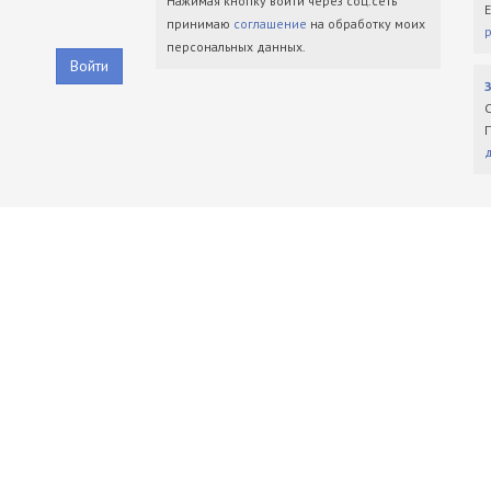
Нажимая кнопку войти через соц.сеть
принимаю
соглашение
на обработку моих
персональных данных.
Войти