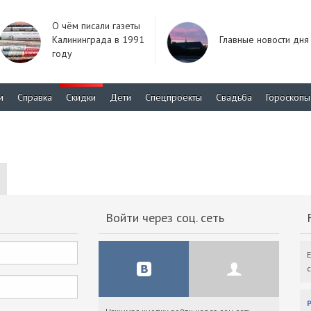
О чём писали газеты
Калининграда в 1991
Главные новости дня
году
м
Справка
Скидки
Дети
Спецпроекты
Свадьба
Гороскопы
Войти через соц. сеть
F