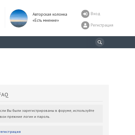
Вход
Авторская колонка
«Есть мнение»
Регистрация
AQ
Если Вы были зарегистрированы в форуме, используйте
свои прежние логин и пароль.
Регистрация