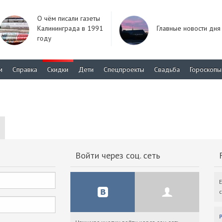
О чём писали газеты
Калининграда в 1991
Главные новости дня
году
м
Справка
Скидки
Дети
Спецпроекты
Свадьба
Гороскопы
Войти через соц. сеть
F