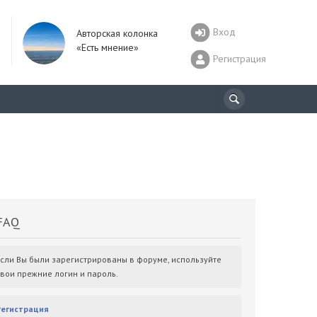
Вход
Авторская колонка
«Есть мнение»
Регистрация
AQ
Если Вы были зарегистрированы в форуме, используйте
свои прежние логин и пароль.
Регистрация