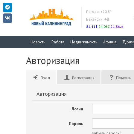
Погода:
+20.8°
Вакансии:
48
81.41$
94.06€
21.86zł
Новости
Работа
Недвижимость
Афиша
Туриз
Авторизация
Вход
Регистрация
Помощь
Авторизация
Логин
Пароль
забыли пароль?