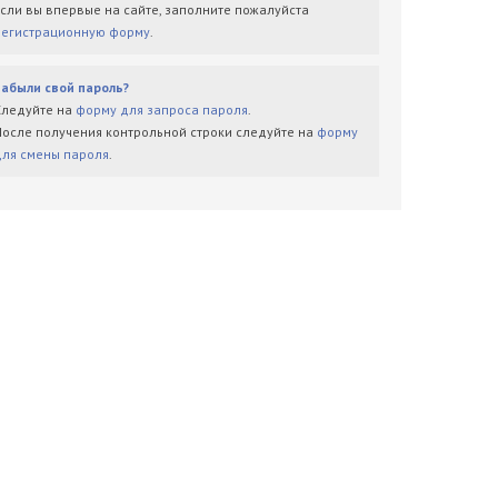
Если вы впервые на сайте, заполните пожалуйста
регистрационную форму
.
Забыли свой пароль?
Следуйте на
форму для запроса пароля
.
После получения контрольной строки следуйте на
форму
для смены пароля
.