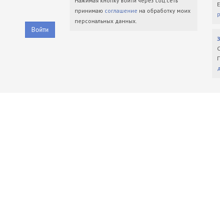
Нажимая кнопку войти через соц.сеть
принимаю
соглашение
на обработку моих
персональных данных.
Войти