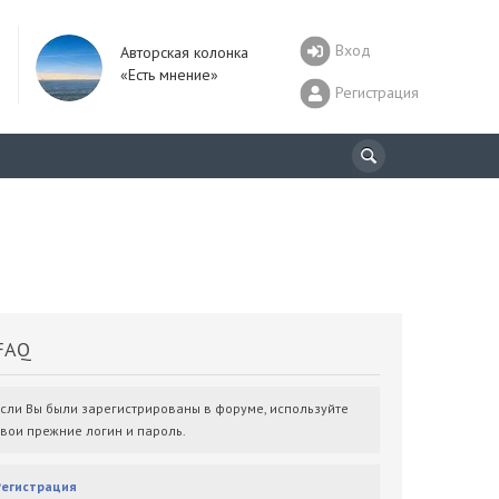
Вход
Авторская колонка
«Есть мнение»
Регистрация
AQ
Если Вы были зарегистрированы в форуме, используйте
свои прежние логин и пароль.
Регистрация