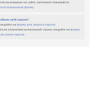
Если вы впервые на сайте, заполните пожалуйста
регистрационную форму
.
Забыли свой пароль?
Следуйте на
форму для запроса пароля
.
После получения контрольной строки следуйте на
форму
для смены пароля
.