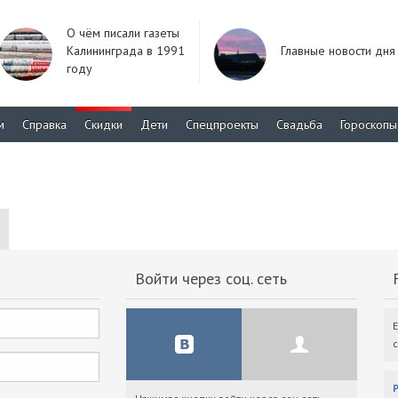
О чём писали газеты
Калининграда в 1991
Главные новости дня
году
м
Справка
Скидки
Дети
Спецпроекты
Свадьба
Гороскопы
Войти через соц. сеть
F