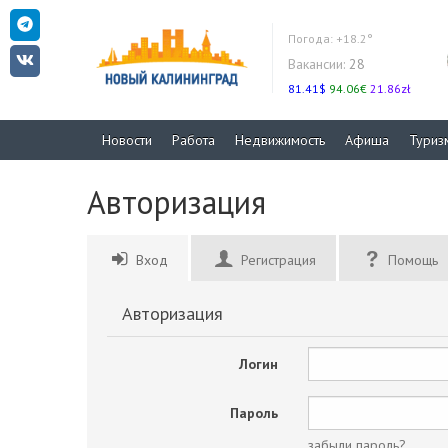
Погода:
+18.2°
Вакансии:
28
81.41$
94.06€
21.86zł
Новости
Работа
Недвижимость
Афиша
Туриз
Авторизация
Вход
Регистрация
Помощь
Авторизация
Логин
Пароль
забыли пароль?