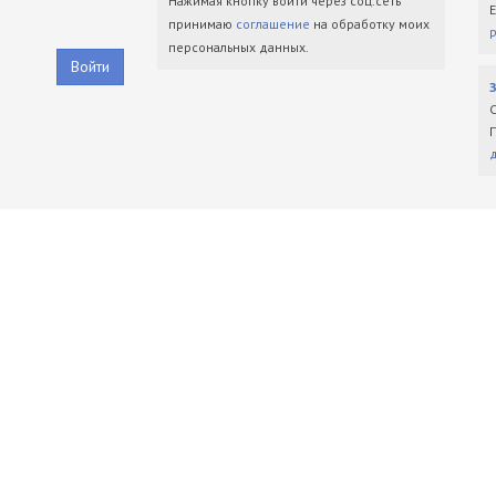
Нажимая кнопку войти через соц.сеть
принимаю
соглашение
на обработку моих
персональных данных.
Войти