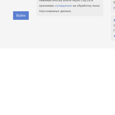
Нажимая кнопку войти через соц.сеть
принимаю
соглашение
на обработку моих
персональных данных.
Войти