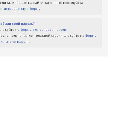
Если вы впервые на сайте, заполните пожалуйста
регистрационную форму
.
Забыли свой пароль?
Следуйте на
форму для запроса пароля
.
После получения контрольной строки следуйте на
форму
для смены пароля
.