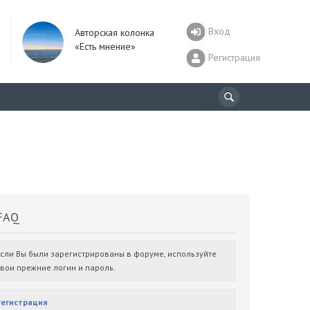
Вход
Авторская колонка
«Есть мнение»
Регистрация
AQ
Если Вы были зарегистрированы в форуме, используйте
свои прежние логин и пароль.
Регистрация