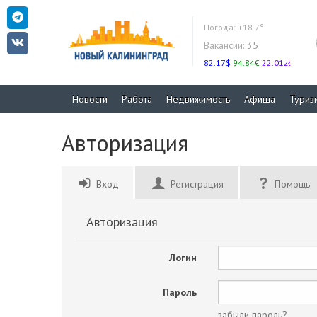
Погода:
+18.7°
Вакансии:
35
82.17$
94.84€
22.01zł
Новости
Работа
Недвижимость
Афиша
Туриз
Авторизация
Вход
Регистрация
Помощь
Авторизация
Логин
Пароль
забыли пароль?