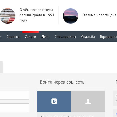
О чём писали газеты
Калининграда в 1991
Главные новости дня
году
м
Справка
Скидки
Дети
Спецпроекты
Свадьба
Гороскопы
Войти через соц. сеть
F