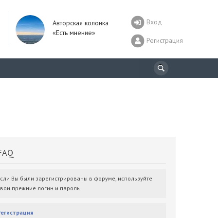
Вход
Авторская колонка
«Есть мнение»
Регистрация
AQ
Если Вы были зарегистрированы в форуме, используйте
свои прежние логин и пароль.
Регистрация