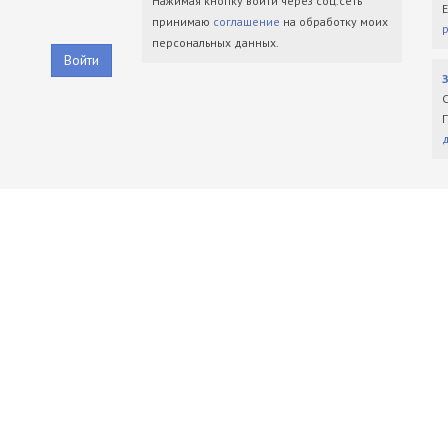
Нажимая кнопку войти через соц.сеть
принимаю
соглашение
на обработку моих
персональных данных.
Войти