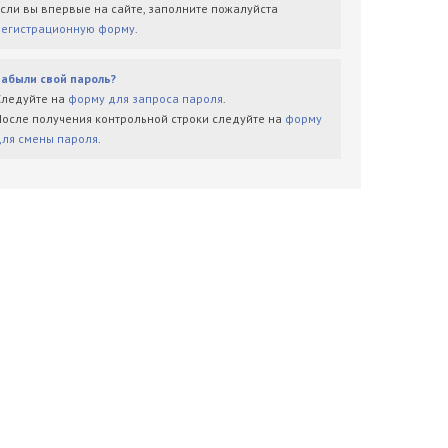
Если вы впервые на сайте, заполните пожалуйста
регистрационную форму
.
Забыли свой пароль?
Следуйте на
форму для запроса пароля
.
После получения контрольной строки следуйте на
форму
для смены пароля
.