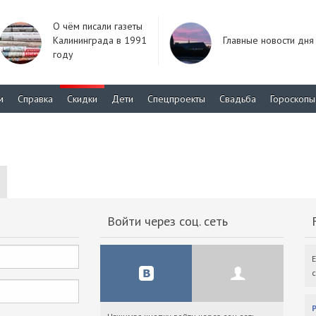
О чём писали газеты
Калининграда в 1991
Главные новости дня
году
м
Справка
Скидки
Дети
Спецпроекты
Свадьба
Гороскопы
Войти через соц. сеть
F