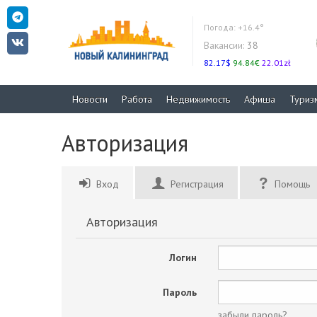
Погода:
+16.4°
Вакансии:
38
82.17$
94.84€
22.01zł
Новости
Работа
Недвижимость
Афиша
Туриз
Авторизация
Вход
Регистрация
Помощь
Авторизация
Логин
Пароль
забыли пароль?