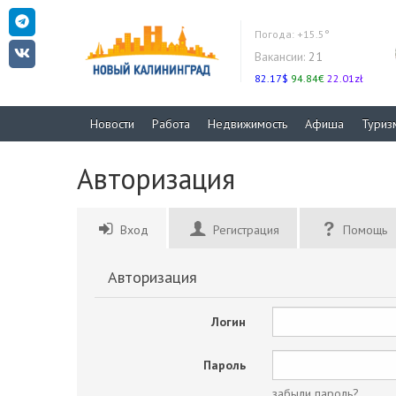
Погода:
+15.5°
Вакансии:
21
82.17$
94.84€
22.01zł
Новости
Работа
Недвижимость
Афиша
Туриз
Авторизация
Вход
Регистрация
Помощь
Авторизация
Логин
Пароль
забыли пароль?