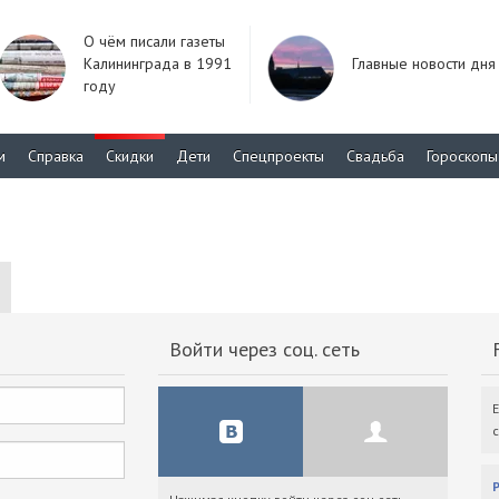
О чём писали газеты
Калининграда в 1991
Главные новости дня
году
м
Справка
Скидки
Дети
Спецпроекты
Свадьба
Гороскопы
Войти через соц. сеть
F