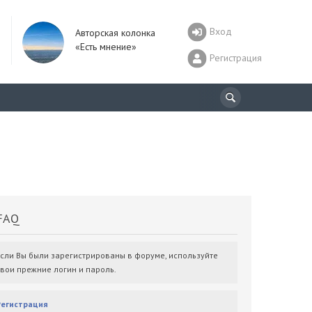
Вход
Авторская колонка
«Есть мнение»
Регистрация
AQ
Если Вы были зарегистрированы в форуме, используйте
свои прежние логин и пароль.
Регистрация