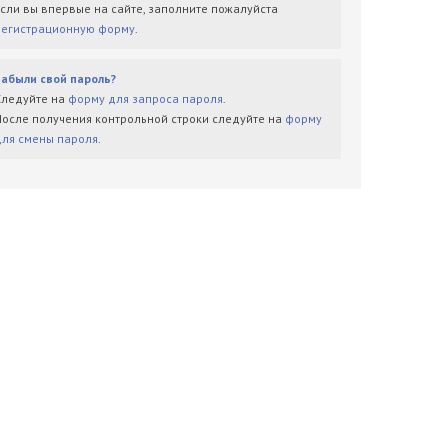
Если вы впервые на сайте, заполните пожалуйста
регистрационную форму
.
Забыли свой пароль?
Следуйте на
форму для запроса пароля
.
После получения контрольной строки следуйте на
форму
для смены пароля
.