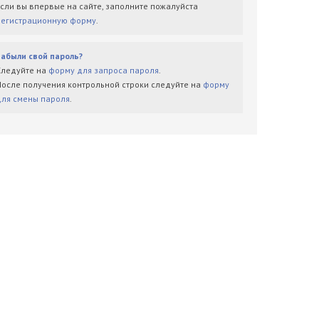
Если вы впервые на сайте, заполните пожалуйста
регистрационную форму
.
Забыли свой пароль?
Следуйте на
форму для запроса пароля
.
После получения контрольной строки следуйте на
форму
для смены пароля
.