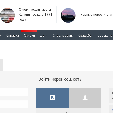
О чём писали газеты
Калининграда в 1991
Главные новости дня
году
м
Справка
Скидки
Дети
Спецпроекты
Свадьба
Гороскопы
Войти через соц. сеть
F