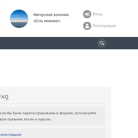
Вход
Авторская колонка
«Есть мнение»
Регистрация
AQ
Если Вы были зарегистрированы в форуме, используйте
свои прежние логин и пароль.
Регистрация