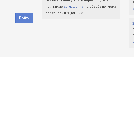
Нажимая кнопку войти через соц.сеть
принимаю
соглашение
на обработку моих
персональных данных.
Войти