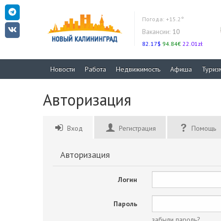
Погода:
+15.2°
Вакансии:
10
82.17$
94.84€
22.01zł
Новости
Работа
Недвижимость
Афиша
Туриз
Авторизация
Вход
Регистрация
Помощь
Авторизация
Логин
Пароль
забыли пароль?