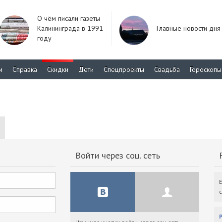
О чём писали газеты
Калининграда в 1991
Главные новости дня
году
м
Справка
Скидки
Дети
Спецпроекты
Свадьба
Гороскопы
Войти через соц. сеть
F