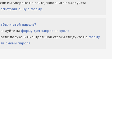
Если вы впервые на сайте, заполните пожалуйста
регистрационную форму
.
Забыли свой пароль?
Следуйте на
форму для запроса пароля
.
После получения контрольной строки следуйте на
форму
для смены пароля
.