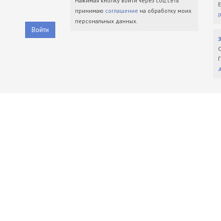
Нажимая кнопку войти через соц.сеть
принимаю
соглашение
на обработку моих
персональных данных.
Войти