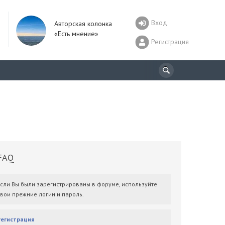
Вход
Авторская колонка
«Есть мнение»
Регистрация
AQ
Если Вы были зарегистрированы в форуме, используйте
свои прежние логин и пароль.
Регистрация