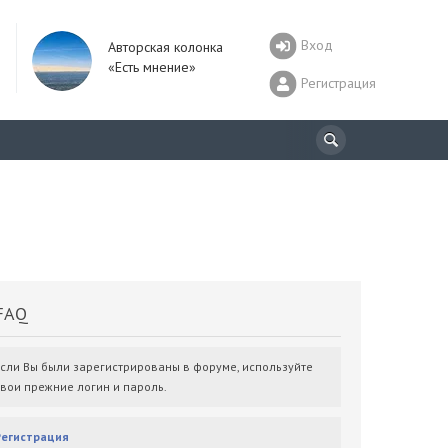
Вход
Авторская колонка
«Есть мнение»
Регистрация
AQ
Если Вы были зарегистрированы в форуме, используйте
свои прежние логин и пароль.
Регистрация