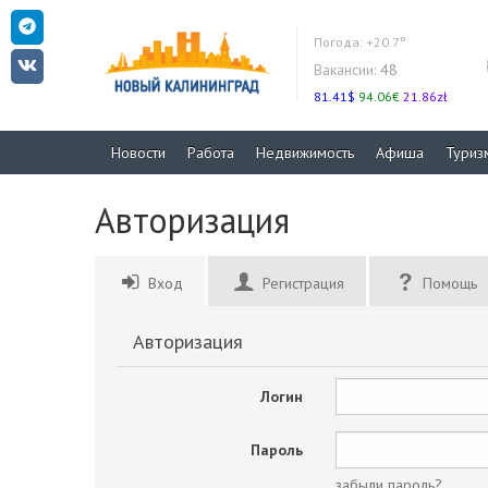
Погода:
+20.7°
Вакансии:
48
81.41$
94.06€
21.86zł
Новости
Работа
Недвижимость
Афиша
Туриз
Авторизация
Вход
Регистрация
Помощь
Авторизация
Логин
Пароль
забыли пароль?