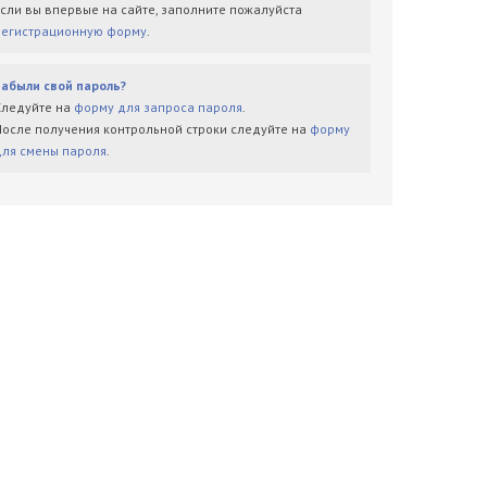
Если вы впервые на сайте, заполните пожалуйста
регистрационную форму
.
Забыли свой пароль?
Следуйте на
форму для запроса пароля
.
После получения контрольной строки следуйте на
форму
для смены пароля
.