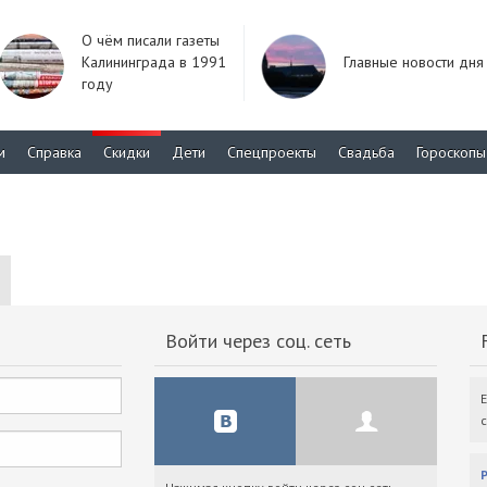
О чём писали газеты
Калининграда в 1991
Главные новости дня
году
м
Справка
Скидки
Дети
Спецпроекты
Свадьба
Гороскопы
Войти через соц. сеть
F