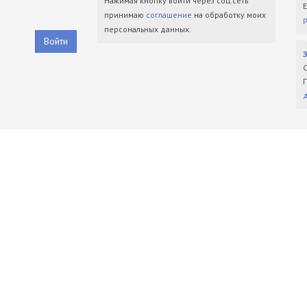
Нажимая кнопку войти через соц.сеть
принимаю
соглашение
на обработку моих
персональных данных.
Войти