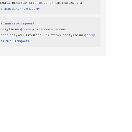
Если вы впервые на сайте, заполните пожалуйста
регистрационную форму
.
Забыли свой пароль?
Следуйте на
форму для запроса пароля
.
После получения контрольной строки следуйте на
форму
для смены пароля
.