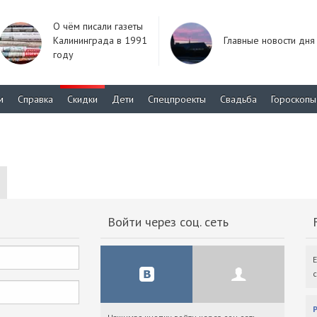
О чём писали газеты
Калининграда в 1991
Главные новости дня
году
м
Справка
Скидки
Дети
Спецпроекты
Свадьба
Гороскопы
Войти через соц. сеть
F