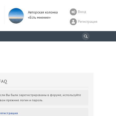
Вход
Авторская колонка
«Есть мнение»
Регистрация
AQ
Если Вы были зарегистрированы в форуме, используйте
свои прежние логин и пароль.
Регистрация