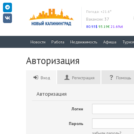
Погода:
+21.6°
Вакансии:
37
80.93$
93.19€
21.69zł
Новости
Работа
Недвижимость
Афиша
Туриз
Авторизация
Вход
Регистрация
Помощь
Авторизация
Логин
Пароль
забыли пароль?