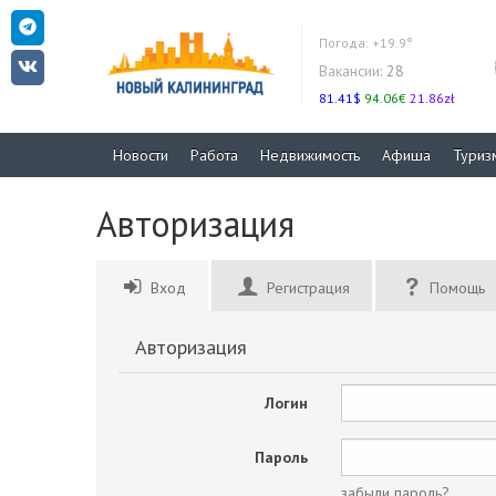
Погода:
+19.9°
Вакансии:
28
81.41$
94.06€
21.86zł
Новости
Работа
Недвижимость
Афиша
Туриз
Авторизация
Вход
Регистрация
Помощь
Авторизация
Логин
Пароль
забыли пароль?