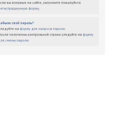
Если вы впервые на сайте, заполните пожалуйста
регистрационную форму
.
Забыли свой пароль?
Следуйте на
форму для запроса пароля
.
После получения контрольной строки следуйте на
форму
для смены пароля
.