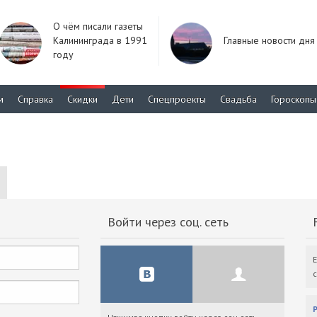
О чём писали газеты
Калининграда в 1991
Главные новости дня
году
м
Справка
Скидки
Дети
Спецпроекты
Свадьба
Гороскопы
Войти через соц. сеть
F