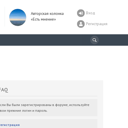
Вход
Авторская колонка
«Есть мнение»
Регистрация
AQ
Если Вы были зарегистрированы в форуме, используйте
свои прежние логин и пароль.
Регистрация