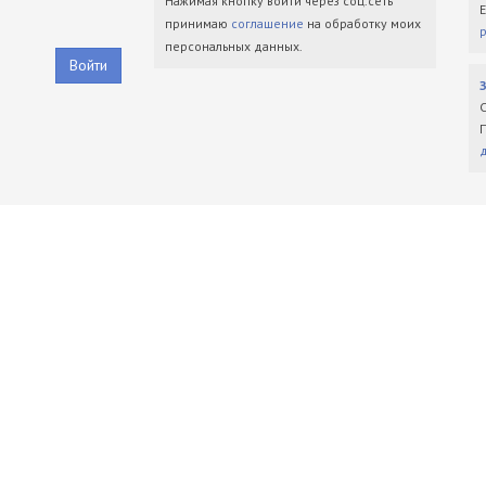
Нажимая кнопку войти через соц.сеть
принимаю
соглашение
на обработку моих
персональных данных.
Войти