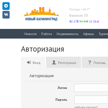
Погода:
+18.7°
Вакансии:
35
82.17$
94.84€
22.01zł
Новости
Работа
Недвижимость
Афиша
Туриз
Авторизация
Вход
Регистрация
Помощь
Авторизация
Логин
Пароль
забыли пароль?