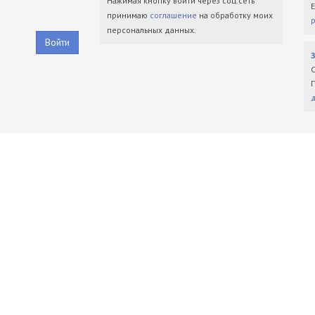
Нажимая кнопку войти через соц.сеть
принимаю
соглашение
на обработку моих
персональных данных.
Войти