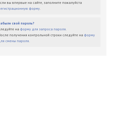
Если вы впервые на сайте, заполните пожалуйста
регистрационную форму
.
Забыли свой пароль?
Следуйте на
форму для запроса пароля
.
После получения контрольной строки следуйте на
форму
для смены пароля
.