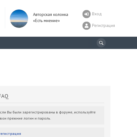
Вход
Авторская колонка
«Есть мнение»
Регистрация
AQ
Если Вы были зарегистрированы в форуме, используйте
свои прежние логин и пароль.
Регистрация