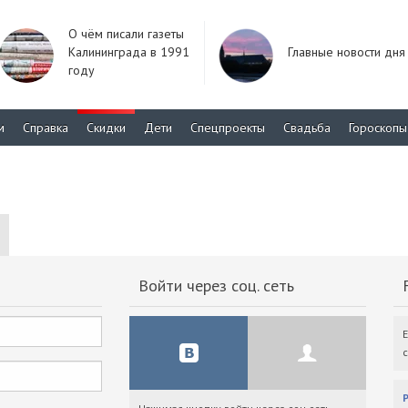
О чём писали газеты
Калининграда в 1991
Главные новости дня
году
м
Справка
Скидки
Дети
Спецпроекты
Свадьба
Гороскопы
Войти через соц. сеть
F