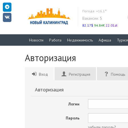
Погода:
+16.1°
Вакансии:
5
82.17$
94.84€
22.01zł
Новости
Работа
Недвижимость
Афиша
Туриз
Авторизация
Вход
Регистрация
Помощь
Авторизация
Логин
Пароль
забыли пароль?