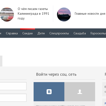
О чём писали газеты
Калининграда в 1991
Главные новости дня
году
м
Справка
Скидки
Дети
Спецпроекты
Свадьба
Гороскопы
Войти через соц. сеть
F