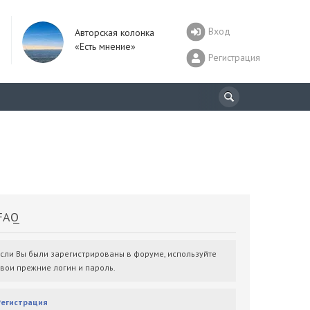
Вход
Авторская колонка
«Есть мнение»
Регистрация
AQ
Если Вы были зарегистрированы в форуме, используйте
свои прежние логин и пароль.
Регистрация