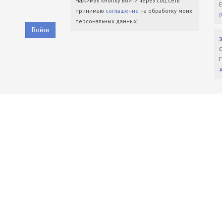
Нажимая кнопку войти через соц.сеть
принимаю
соглашение
на обработку моих
персональных данных.
Войти