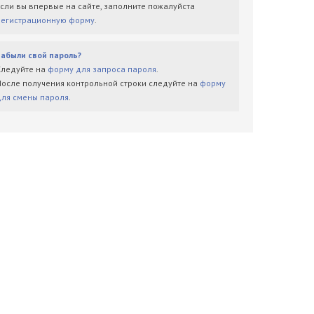
Если вы впервые на сайте, заполните пожалуйста
регистрационную форму
.
Забыли свой пароль?
Следуйте на
форму для запроса пароля
.
После получения контрольной строки следуйте на
форму
для смены пароля
.