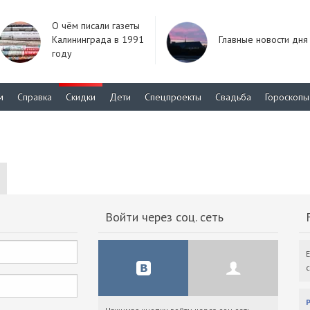
О чём писали газеты
Калининграда в 1991
Главные новости дня
году
м
Справка
Скидки
Дети
Спецпроекты
Свадьба
Гороскопы
Войти через соц. сеть
F