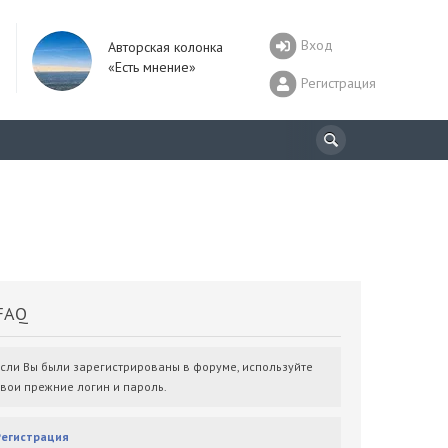
Вход
Авторская колонка
«Есть мнение»
Регистрация
AQ
Если Вы были зарегистрированы в форуме, используйте
свои прежние логин и пароль.
Регистрация