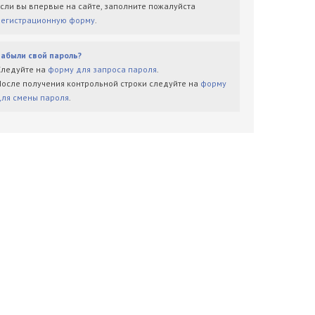
Если вы впервые на сайте, заполните пожалуйста
регистрационную форму
.
Забыли свой пароль?
Следуйте на
форму для запроса пароля
.
После получения контрольной строки следуйте на
форму
для смены пароля
.