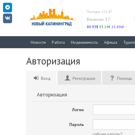
Погода:
+21.6°
Вакансии:
37
80.93$
93.19€
21.69zł
Новости
Работа
Недвижимость
Афиша
Туриз
Авторизация
Вход
Регистрация
Помощь
Авторизация
Логин
Пароль
забыли пароль?