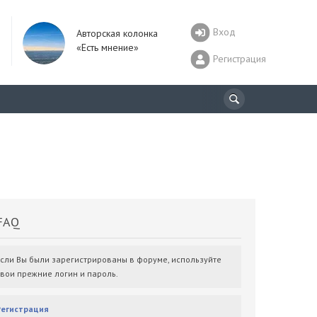
Вход
Авторская колонка
«Есть мнение»
Регистрация
AQ
Если Вы были зарегистрированы в форуме, используйте
свои прежние логин и пароль.
Регистрация