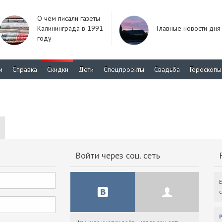
О чём писали газеты
Калининграда в 1991
Главные новости дня
году
м
Справка
Скидки
Дети
Спецпроекты
Свадьба
Гороскопы
Войти через соц. сеть
F