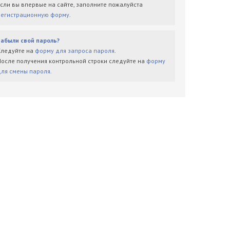
Если вы впервые на сайте, заполните пожалуйста
регистрационную форму
.
Забыли свой пароль?
Следуйте на
форму для запроса пароля
.
После получения контрольной строки следуйте на
форму
для смены пароля
.