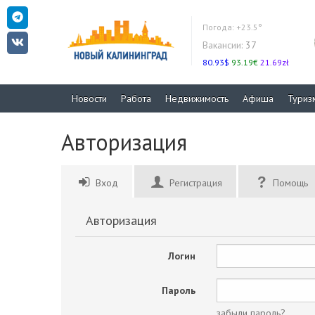
Погода:
+23.5°
Вакансии:
37
80.93$
93.19€
21.69zł
Новости
Работа
Недвижимость
Афиша
Туриз
Авторизация
Вход
Регистрация
Помощь
Авторизация
Логин
Пароль
забыли пароль?