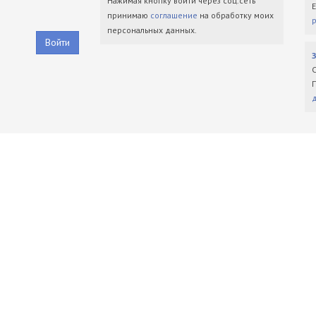
Нажимая кнопку войти через соц.сеть
принимаю
соглашение
на обработку моих
персональных данных.
Войти