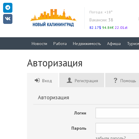
Погода:
+18°
Вакансии:
38
82.17$
94.84€
22.01zł
Новости
Работа
Недвижимость
Афиша
Туриз
Авторизация
Вход
Регистрация
Помощь
Авторизация
Логин
Пароль
забыли пароль?