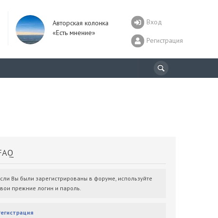
Вход
Авторская колонка
«Есть мнение»
Регистрация
AQ
Если Вы были зарегистрированы в форуме, используйте
свои прежние логин и пароль.
Регистрация