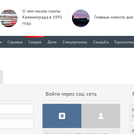
О чём писали газеты
Калининграда в 1991
Главные новости дня
году
м
Справка
Скидки
Дети
Спецпроекты
Свадьба
Гороскопы
Войти через соц. сеть
F