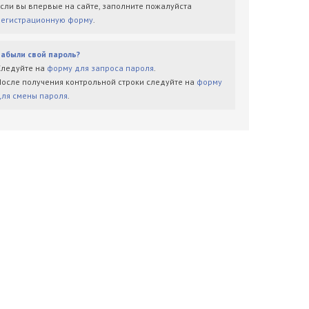
Если вы впервые на сайте, заполните пожалуйста
регистрационную форму
.
Забыли свой пароль?
Следуйте на
форму для запроса пароля
.
После получения контрольной строки следуйте на
форму
для смены пароля
.