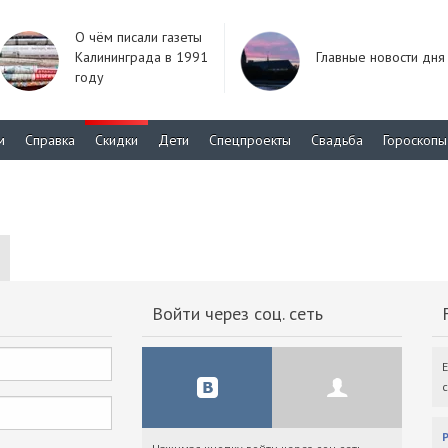
О чём писали газеты
Калининграда в 1991
Главные новости дня
году
м
Справка
Скидки
Дети
Спецпроекты
Свадьба
Гороскопы
Войти через соц. сеть
F