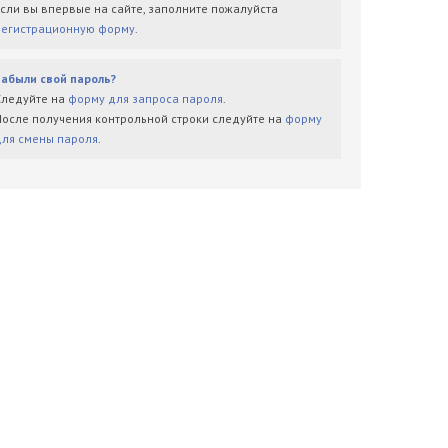
Если вы впервые на сайте, заполните пожалуйста
регистрационную форму
.
Забыли свой пароль?
Следуйте на
форму для запроса пароля
.
После получения контрольной строки следуйте на
форму
для смены пароля
.