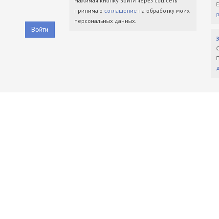
Нажимая кнопку войти через соц.сеть
принимаю
соглашение
на обработку моих
персональных данных.
Войти