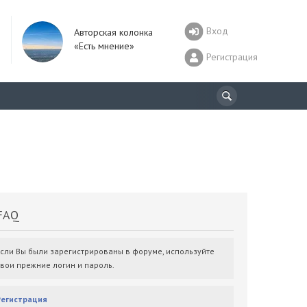
Вход
Авторская колонка
«Есть мнение»
Регистрация
AQ
Если Вы были зарегистрированы в форуме, используйте
свои прежние логин и пароль.
Регистрация