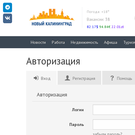
Погода:
+18°
Вакансии:
38
82.17$
94.84€
22.01zł
Новости
Работа
Недвижимость
Афиша
Туриз
Авторизация
Вход
Регистрация
Помощь
Авторизация
Логин
Пароль
забыли пароль?