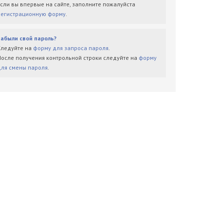
Если вы впервые на сайте, заполните пожалуйста
регистрационную форму
.
Забыли свой пароль?
Следуйте на
форму для запроса пароля
.
После получения контрольной строки следуйте на
форму
для смены пароля
.