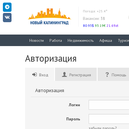
Погода:
+25.4°
Вакансии:
38
80.93$
93.19€
21.69zł
Новости
Работа
Недвижимость
Афиша
Туриз
Авторизация
Вход
Регистрация
Помощь
Авторизация
Логин
Пароль
забыли пароль?