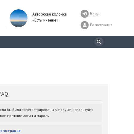
Вход
Авторская колонка
«Есть мнение»
Регистрация
AQ
Если Вы были зарегистрированы в форуме, используйте
свои прежние логин и пароль.
Регистрация