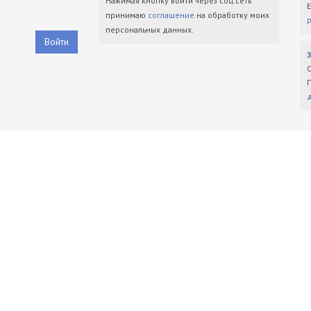
Нажимая кнопку войти через соц.сеть
принимаю
соглашение
на обработку моих
персональных данных.
Войти