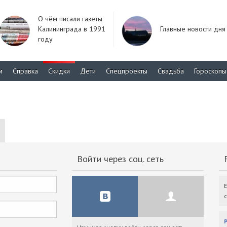
О чём писали газеты
Калининграда в 1991
Главные новости дня
году
м
Справка
Скидки
Дети
Спецпроекты
Свадьба
Гороскопы
Войти через соц. сеть
F