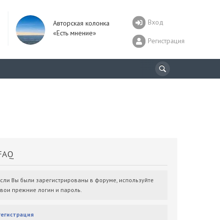
Вход
Авторская колонка
«Есть мнение»
Регистрация
AQ
Если Вы были зарегистрированы в форуме, используйте
свои прежние логин и пароль.
Регистрация