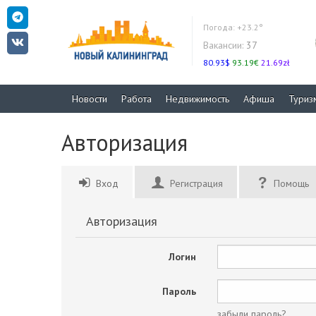
Погода:
+23.2°
Вакансии:
37
80.93$
93.19€
21.69zł
Новости
Работа
Недвижимость
Афиша
Туриз
Авторизация
Вход
Регистрация
Помощь
Авторизация
Логин
Пароль
забыли пароль?