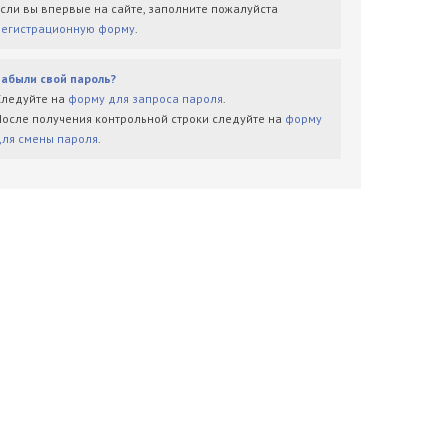
Если вы впервые на сайте, заполните пожалуйста
регистрационную форму
.
Забыли свой пароль?
Следуйте на
форму для запроса пароля
.
После получения контрольной строки следуйте на
форму
для смены пароля
.