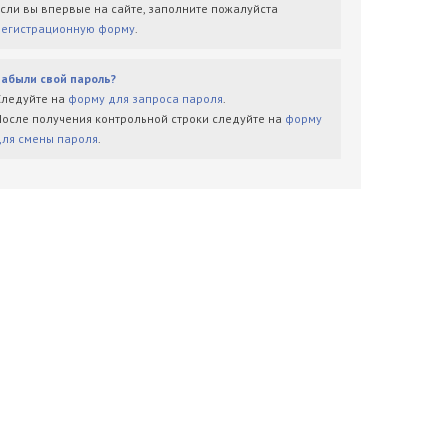
Если вы впервые на сайте, заполните пожалуйста
регистрационную форму
.
Забыли свой пароль?
Следуйте на
форму для запроса пароля
.
После получения контрольной строки следуйте на
форму
для смены пароля
.