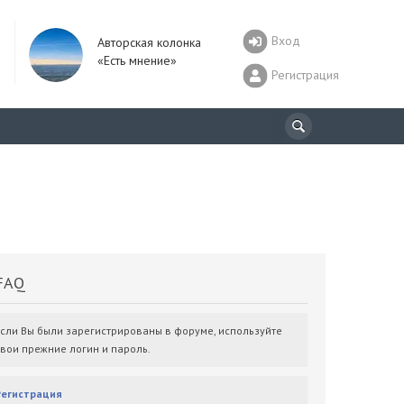
Вход
Авторская колонка
«Есть мнение»
Регистрация
AQ
Если Вы были зарегистрированы в форуме, используйте
свои прежние логин и пароль.
Регистрация