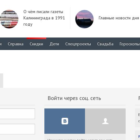
О чём писали газеты
Калининграда в 1991
Главные новости дня
году
м
Справка
Скидки
Дети
Спецпроекты
Свадьба
Гороскопы
Войти через соц. сеть
F