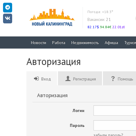
Погода:
+18.3°
Вакансии:
21
82.17$
94.84€
22.01zł
Новости
Работа
Недвижимость
Афиша
Туриз
Авторизация
Вход
Регистрация
Помощь
Авторизация
Логин
Пароль
забыли пароль?