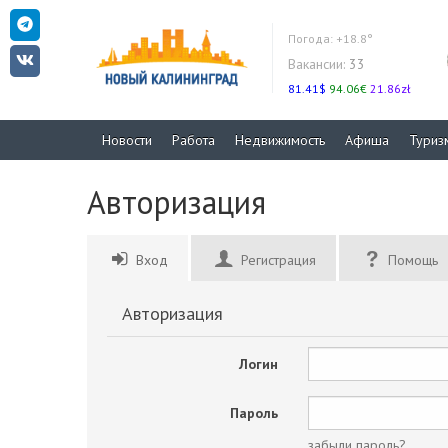
Погода:
+18.8°
Вакансии:
33
81.41$
94.06€
21.86zł
Новости
Работа
Недвижимость
Афиша
Туриз
Авторизация
Вход
Регистрация
Помощь
Авторизация
Логин
Пароль
забыли пароль?