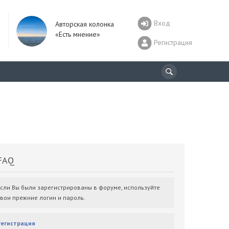
Вход
Авторская колонка
«Есть мнение»
Регистрация
AQ
Если Вы были зарегистрированы в форуме, используйте
свои прежние логин и пароль.
Регистрация