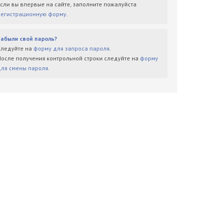
Если вы впервые на сайте, заполните пожалуйста
регистрационную форму
.
Забыли свой пароль?
Следуйте на
форму для запроса пароля
.
После получения контрольной строки следуйте на
форму
для смены пароля
.