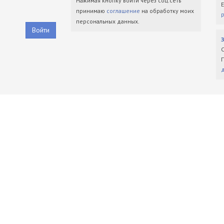
Нажимая кнопку войти через соц.сеть
принимаю
соглашение
на обработку моих
персональных данных.
Войти