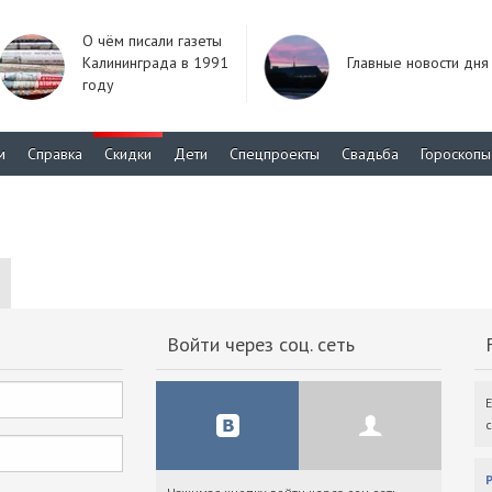
О чём писали газеты
Калининграда в 1991
Главные новости дня
году
м
Справка
Скидки
Дети
Спецпроекты
Свадьба
Гороскопы
Войти через соц. сеть
F