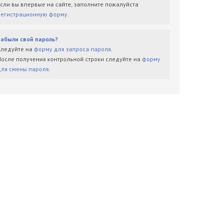
Если вы впервые на сайте, заполните пожалуйста
регистрационную форму
.
Забыли свой пароль?
Следуйте на
форму для запроса пароля
.
После получения контрольной строки следуйте на
форму
для смены пароля
.