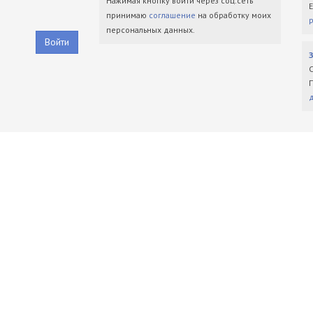
Нажимая кнопку войти через соц.сеть
принимаю
соглашение
на обработку моих
персональных данных.
Войти