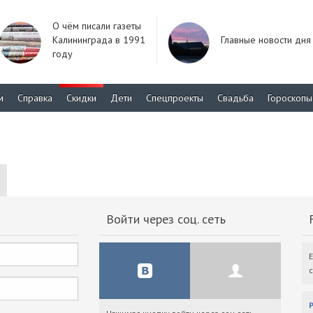
О чём писали газеты
Калининграда в 1991
Главные новости дня
году
м
Справка
Скидки
Дети
Спецпроекты
Свадьба
Гороскопы
Войти через соц. сеть
F