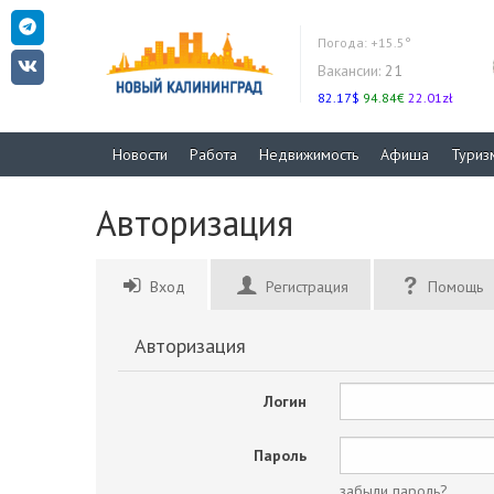
Погода:
+15.5°
Вакансии:
21
82.17$
94.84€
22.01zł
Новости
Работа
Недвижимость
Афиша
Туриз
Авторизация
Вход
Регистрация
Помощь
Авторизация
Логин
Пароль
забыли пароль?