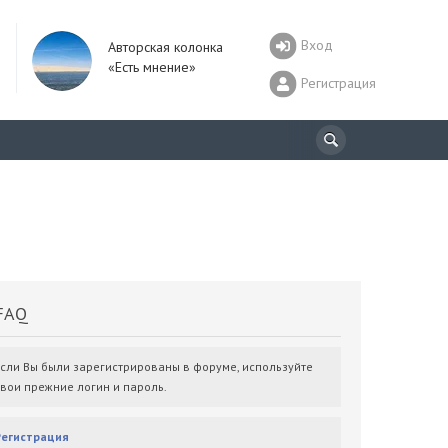
Вход
Авторская колонка
«Есть мнение»
Регистрация
AQ
Если Вы были зарегистрированы в форуме, используйте
свои прежние логин и пароль.
Регистрация