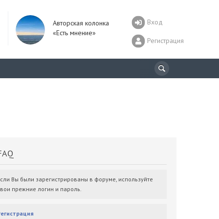
Вход
Авторская колонка
«Есть мнение»
Регистрация
AQ
Если Вы были зарегистрированы в форуме, используйте
свои прежние логин и пароль.
Регистрация