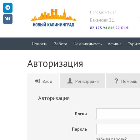
Погода:
+18.2°
Вакансии:
21
82.17$
94.84€
22.01zł
Новости
Работа
Недвижимость
Афиша
Туриз
Авторизация
Вход
Регистрация
Помощь
Авторизация
Логин
Пароль
забыли пароль?