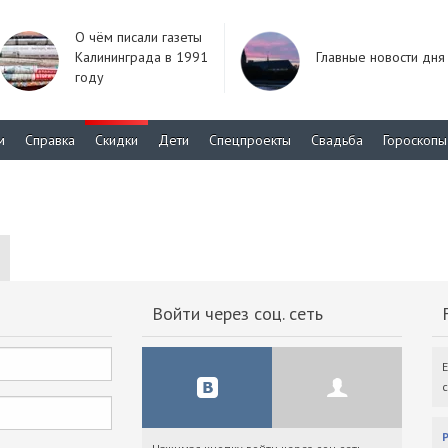
О чём писали газеты
Калининграда в 1991
Главные новости дня
году
м
Справка
Скидки
Дети
Спецпроекты
Свадьба
Гороскопы
Войти через соц. сеть
F