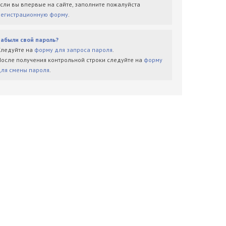
Если вы впервые на сайте, заполните пожалуйста
регистрационную форму
.
Забыли свой пароль?
Следуйте на
форму для запроса пароля
.
После получения контрольной строки следуйте на
форму
для смены пароля
.