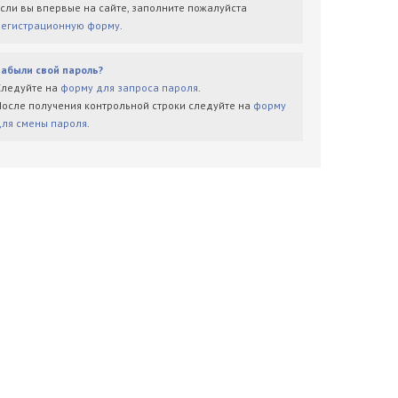
Если вы впервые на сайте, заполните пожалуйста
регистрационную форму
.
Забыли свой пароль?
Следуйте на
форму для запроса пароля
.
После получения контрольной строки следуйте на
форму
для смены пароля
.