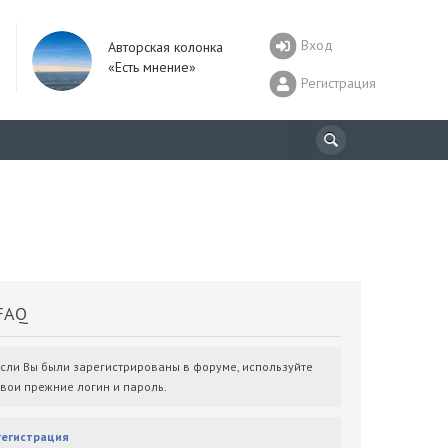
Вход
Авторская колонка
«Есть мнение»
Регистрация
AQ
Если Вы были зарегистрированы в форуме, используйте
свои прежние логин и пароль.
Регистрация