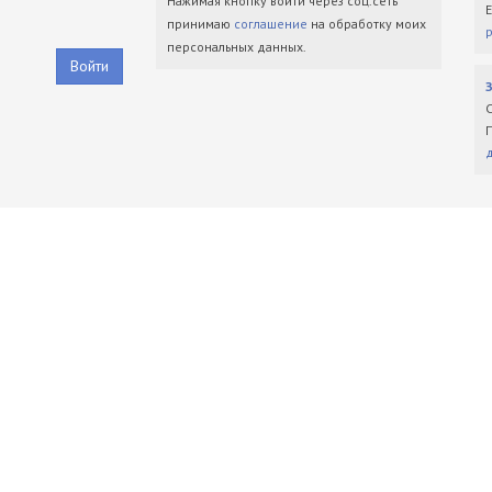
Нажимая кнопку войти через соц.сеть
принимаю
соглашение
на обработку моих
персональных данных.
Войти