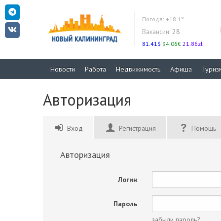
Погода:
+18.1°
Вакансии:
28
81.41$
94.06€
21.86zł
Новости
Работа
Недвижимость
Афиша
Туриз
Авторизация
Вход
Регистрация
Помощь
Авторизация
Логин
Пароль
забыли пароль?