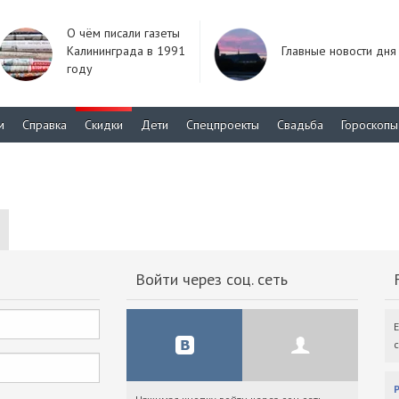
О чём писали газеты
Калининграда в 1991
Главные новости дня
году
м
Справка
Скидки
Дети
Спецпроекты
Свадьба
Гороскопы
Войти через соц. сеть
F