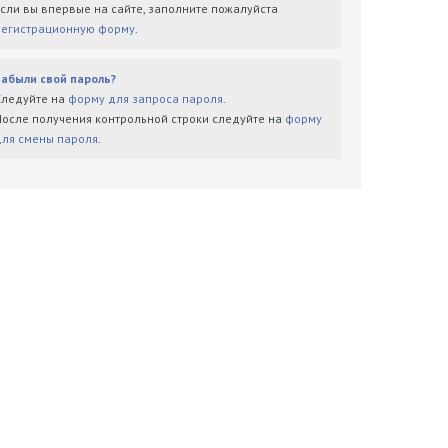
Если вы впервые на сайте, заполните пожалуйста
регистрационную форму
.
Забыли свой пароль?
Следуйте на
форму для запроса пароля
.
После получения контрольной строки следуйте на
форму
для смены пароля
.