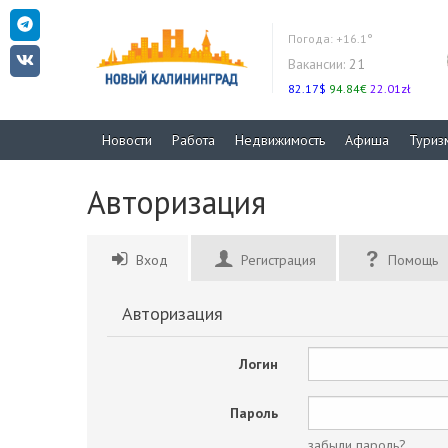
Погода:
+16.1°
Вакансии:
21
82.17$
94.84€
22.01zł
Новости
Работа
Недвижимость
Афиша
Туриз
Авторизация
Вход
Регистрация
Помощь
Авторизация
Логин
Пароль
забыли пароль?