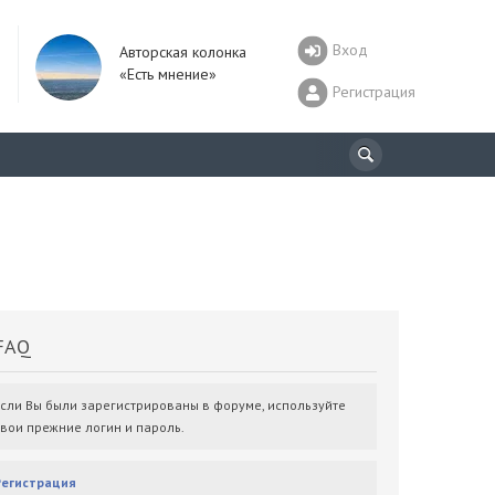
Вход
Авторская колонка
«Есть мнение»
Регистрация
AQ
Если Вы были зарегистрированы в форуме, используйте
свои прежние логин и пароль.
Регистрация