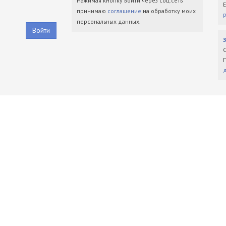
Нажимая кнопку войти через соц.сеть
принимаю
соглашение
на обработку моих
персональных данных.
Войти