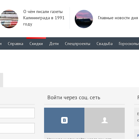
О чём писали газеты
Калининграда в 1991
Главные новости дня
году
м
Справка
Скидки
Дети
Спецпроекты
Свадьба
Гороскопы
Войти через соц. сеть
F