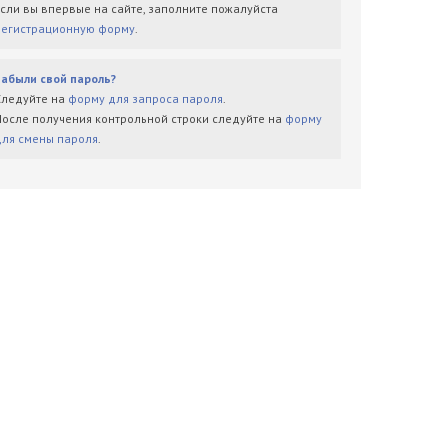
Если вы впервые на сайте, заполните пожалуйста
регистрационную форму
.
Забыли свой пароль?
Следуйте на
форму для запроса пароля
.
После получения контрольной строки следуйте на
форму
для смены пароля
.