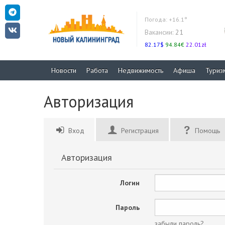
Погода:
+16.1°
Вакансии:
21
82.17$
94.84€
22.01zł
Новости
Работа
Недвижимость
Афиша
Туриз
Авторизация
Вход
Регистрация
Помощь
Авторизация
Логин
Пароль
забыли пароль?