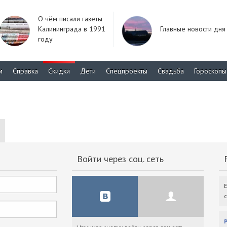
О чём писали газеты
Калининграда в 1991
Главные новости дня
году
м
Справка
Скидки
Дети
Спецпроекты
Свадьба
Гороскопы
Войти через соц. сеть
F