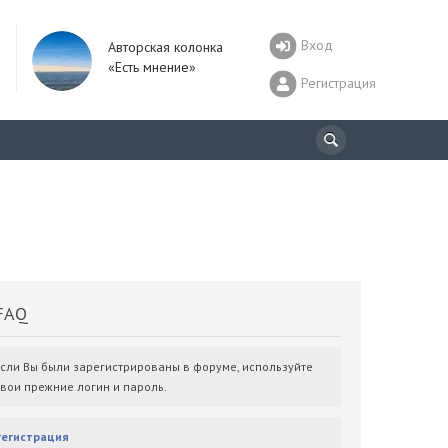
Вход
Авторская колонка
«Есть мнение»
Регистрация
AQ
Если Вы были зарегистрированы в форуме, используйте
свои прежние логин и пароль.
Регистрация