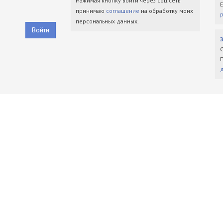
Нажимая кнопку войти через соц.сеть
принимаю
соглашение
на обработку моих
персональных данных.
Войти