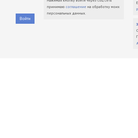
Нажимая кнопку войти через соц.сеть
принимаю
соглашение
на обработку моих
персональных данных.
Войти