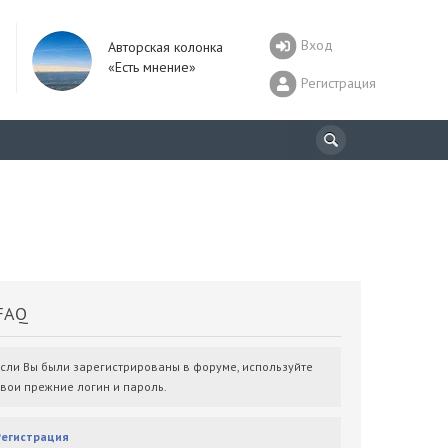
Вход
Авторская колонка
«Есть мнение»
Регистрация
AQ
Если Вы были зарегистрированы в форуме, используйте
свои прежние логин и пароль.
Регистрация