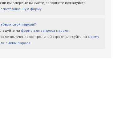
Если вы впервые на сайте, заполните пожалуйста
регистрационную форму
.
Забыли свой пароль?
Следуйте на
форму для запроса пароля
.
После получения контрольной строки следуйте на
форму
для смены пароля
.