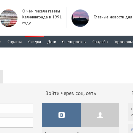
О чём писали газеты
Калининграда в 1991
Главные новости дня
году
м
Справка
Скидки
Дети
Спецпроекты
Свадьба
Гороскопы
Войти через соц. сеть
F