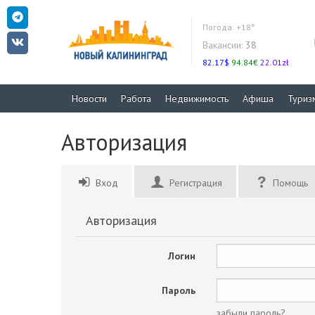
Погода:
+18°
Вакансии:
38
82.17$
94.84€
22.01zł
Новости
Работа
Недвижимость
Афиша
Туриз
Авторизация
Вход
Регистрация
Помощь
Авторизация
Логин
Пароль
забыли пароль?