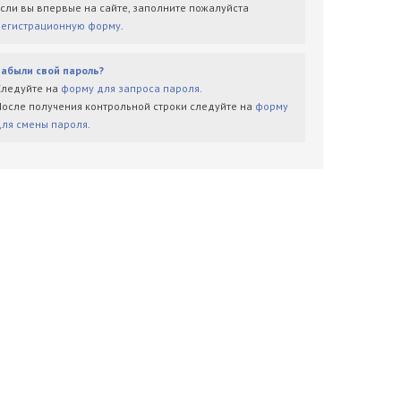
Если вы впервые на сайте, заполните пожалуйста
регистрационную форму
.
Забыли свой пароль?
Следуйте на
форму для запроса пароля
.
После получения контрольной строки следуйте на
форму
для смены пароля
.