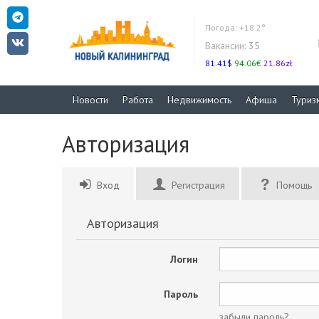
Погода:
+18.2°
Вакансии:
35
81.41$
94.06€
21.86zł
Новости
Работа
Недвижимость
Афиша
Туриз
Авторизация
Вход
Регистрация
Помощь
Авторизация
Логин
Пароль
забыли пароль?