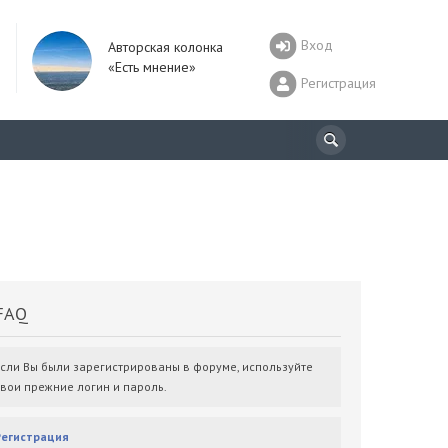
Вход
Авторская колонка
«Есть мнение»
Регистрация
AQ
Если Вы были зарегистрированы в форуме, используйте
свои прежние логин и пароль.
Регистрация