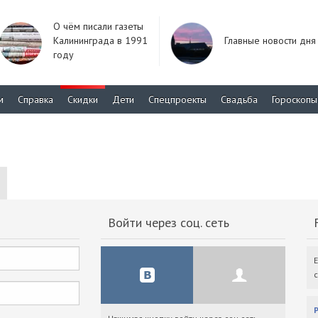
О чём писали газеты
Калининграда в 1991
Главные новости дня
году
м
Справка
Скидки
Дети
Спецпроекты
Свадьба
Гороскопы
Войти через соц. сеть
F