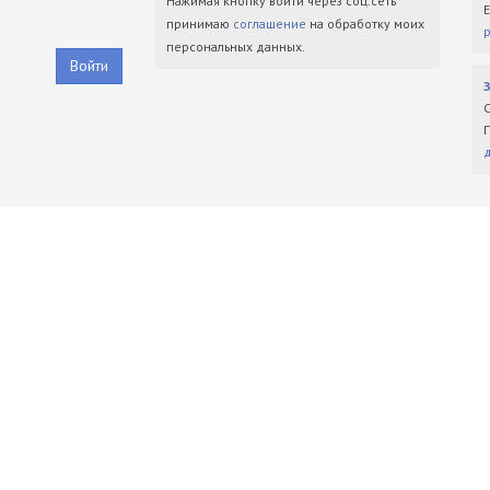
Нажимая кнопку войти через соц.сеть
принимаю
соглашение
на обработку моих
персональных данных.
Войти