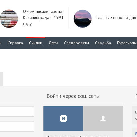
О чём писали газеты
Калининграда в 1991
Главные новости дня
году
м
Справка
Скидки
Дети
Спецпроекты
Свадьба
Гороскопы
Войти через соц. сеть
F