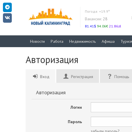
Погода:
+19.9°
Вакансии:
28
81.41$
94.06€
21.86zł
Новости
Работа
Недвижимость
Афиша
Туриз
Авторизация
Вход
Регистрация
Помощь
Авторизация
Логин
Пароль
забыли пароль?