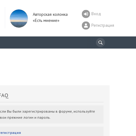
Вход
Авторская колонка
«Есть мнение»
Регистрация
AQ
Если Вы были зарегистрированы в форуме, используйте
свои прежние логин и пароль.
Регистрация