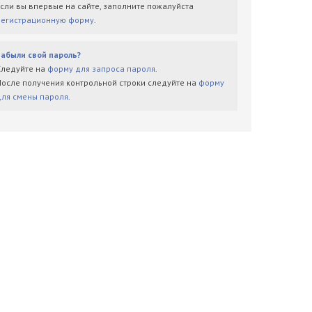
Если вы впервые на сайте, заполните пожалуйста
регистрационную форму
.
Забыли свой пароль?
Следуйте на
форму для запроса пароля
.
После получения контрольной строки следуйте на
форму
для смены пароля
.