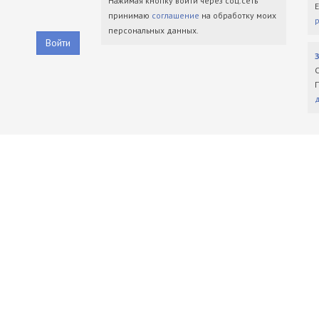
Нажимая кнопку войти через соц.сеть
принимаю
соглашение
на обработку моих
персональных данных.
Войти