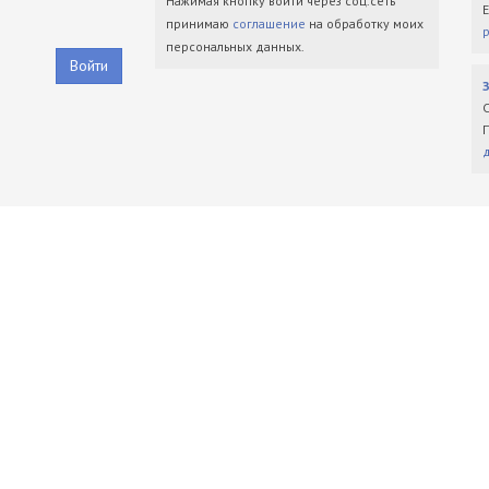
Нажимая кнопку войти через соц.сеть
принимаю
соглашение
на обработку моих
персональных данных.
Войти