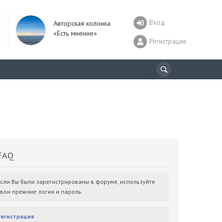
Вход
Авторская колонка
«Есть мнение»
Регистрация
AQ
Если Вы были зарегистрированы в форуме, используйте
свои прежние логин и пароль.
Регистрация