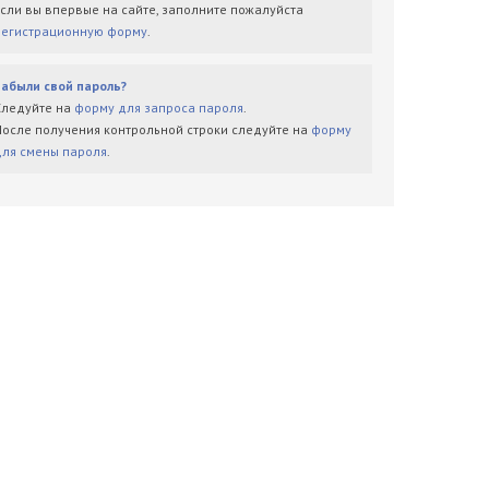
Если вы впервые на сайте, заполните пожалуйста
регистрационную форму
.
Забыли свой пароль?
Следуйте на
форму для запроса пароля
.
После получения контрольной строки следуйте на
форму
для смены пароля
.