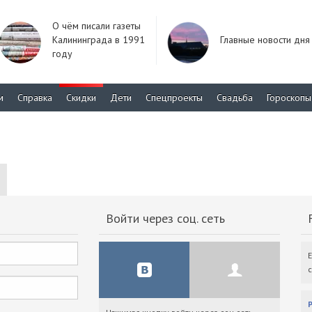
О чём писали газеты
Калининграда в 1991
Главные новости дня
году
м
Справка
Скидки
Дети
Спецпроекты
Свадьба
Гороскопы
Войти через соц. сеть
F