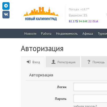
Погода:
+18.7°
Вакансии:
35
82.17$
94.84€
22.01zł
Новости
Работа
Недвижимость
Афиша
Туриз
Авторизация
Вход
Регистрация
Помощь
Авторизация
Логин
Пароль
забыли пароль?