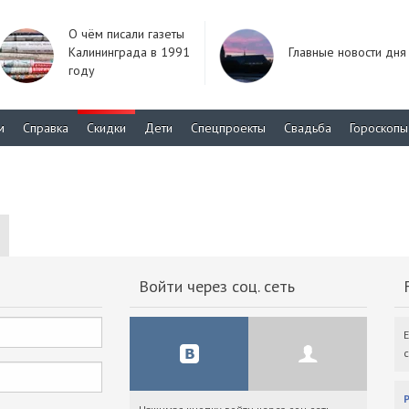
О чём писали газеты
Калининграда в 1991
Главные новости дня
году
м
Справка
Скидки
Дети
Спецпроекты
Свадьба
Гороскопы
Войти через соц. сеть
F