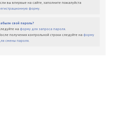
Если вы впервые на сайте, заполните пожалуйста
регистрационную форму
.
Забыли свой пароль?
Следуйте на
форму для запроса пароля
.
После получения контрольной строки следуйте на
форму
для смены пароля
.