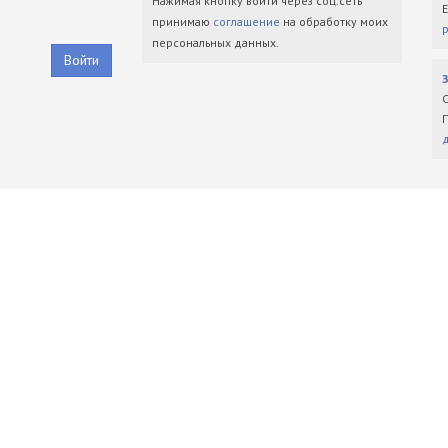
Нажимая кнопку войти через соц.сеть
принимаю
соглашение
на обработку моих
персональных данных.
Войти