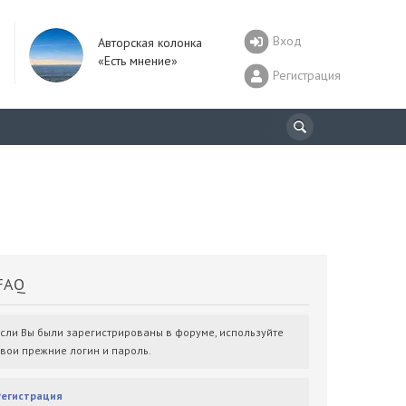
Вход
Авторская колонка
«Есть мнение»
Регистрация
AQ
Если Вы были зарегистрированы в форуме, используйте
свои прежние логин и пароль.
Регистрация