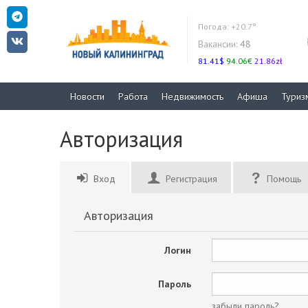
Погода:
+20.7°
Вакансии:
48
81.41$
94.06€
21.86zł
Новости
Работа
Недвижимость
Афиша
Туриз
Авторизация
Вход
Регистрация
Помощь
Авторизация
Логин
Пароль
забыли пароль?