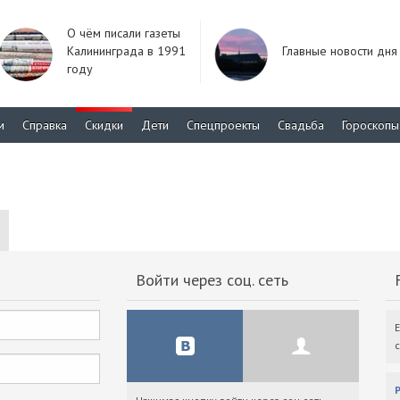
О чём писали газеты
Калининграда в 1991
Главные новости дня
году
м
Справка
Скидки
Дети
Спецпроекты
Свадьба
Гороскопы
Войти через соц. сеть
F