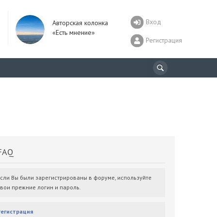
Вход
Авторская колонка
«Есть мнение»
Регистрация
AQ
Если Вы были зарегистрированы в форуме, используйте
свои прежние логин и пароль.
Регистрация