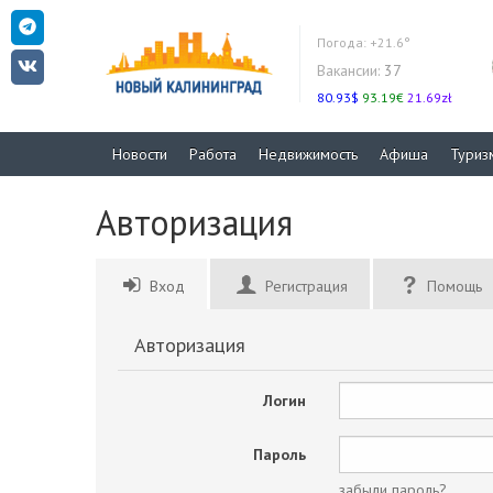
Погода:
+21.6°
Вакансии:
37
80.93$
93.19€
21.69zł
Новости
Работа
Недвижимость
Афиша
Туриз
Авторизация
Вход
Регистрация
Помощь
Авторизация
Логин
Пароль
забыли пароль?