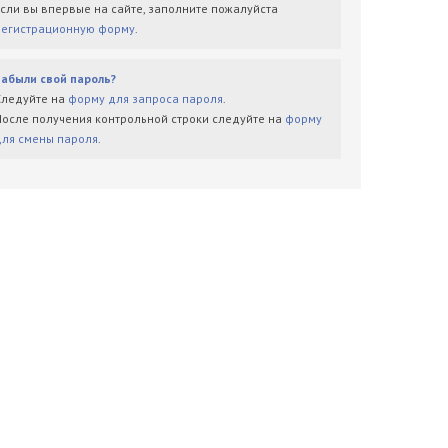
Если вы впервые на сайте, заполните пожалуйста
регистрационную форму
.
Забыли свой пароль?
Следуйте на
форму для запроса пароля
.
После получения контрольной строки следуйте на
форму
для смены пароля
.