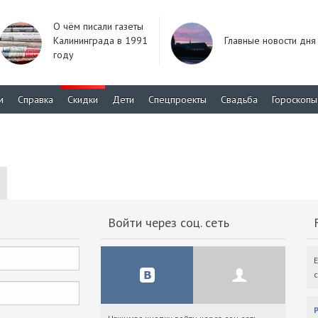
О чём писали газеты
Калининграда в 1991
Главные новости дня
году
м
Справка
Скидки
Дети
Спецпроекты
Свадьба
Гороскопы
Войти через соц. сеть
F