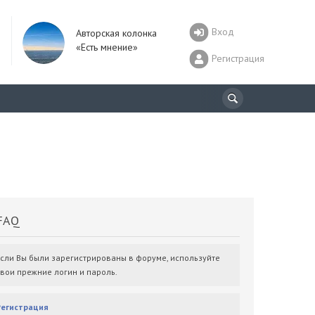
Вход
Авторская колонка
«Есть мнение»
Регистрация
AQ
Если Вы были зарегистрированы в форуме, используйте
свои прежние логин и пароль.
Регистрация