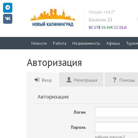
Погода:
+18.3°
Вакансии:
21
82.17$
94.84€
22.01zł
Новости
Работа
Недвижимость
Афиша
Туриз
Авторизация
Вход
Регистрация
Помощь
Авторизация
Логин
Пароль
забыли пароль?