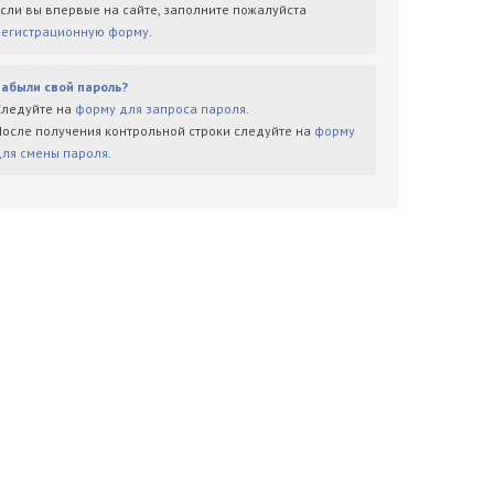
Если вы впервые на сайте, заполните пожалуйста
регистрационную форму
.
Забыли свой пароль?
Следуйте на
форму для запроса пароля
.
После получения контрольной строки следуйте на
форму
для смены пароля
.