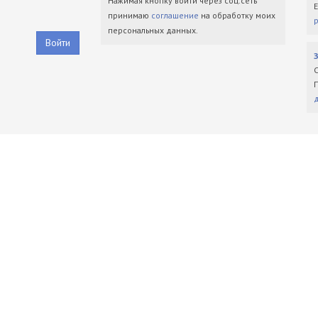
Нажимая кнопку войти через соц.сеть
принимаю
соглашение
на обработку моих
персональных данных.
Войти