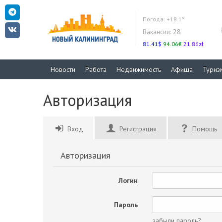
Погода:
+18.1°
Вакансии:
28
81.41$
94.06€
21.86zł
Новости
Работа
Недвижимость
Афиша
Туриз
Авторизация
Вход
Регистрация
Помощь
Авторизация
Логин
Пароль
забыли пароль?