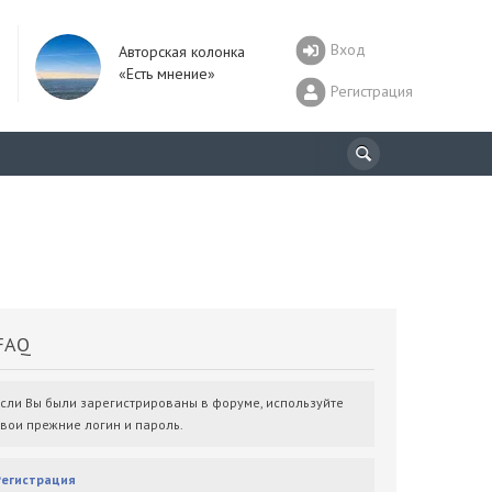
Вход
Авторская колонка
«Есть мнение»
Регистрация
AQ
Если Вы были зарегистрированы в форуме, используйте
свои прежние логин и пароль.
Регистрация