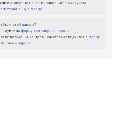
Если вы впервые на сайте, заполните пожалуйста
регистрационную форму
.
Забыли свой пароль?
Следуйте на
форму для запроса пароля
.
После получения контрольной строки следуйте на
форму
для смены пароля
.