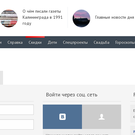
О чём писали газеты
Калининграда в 1991
Главные новости дня
году
м
Справка
Скидки
Дети
Спецпроекты
Свадьба
Гороскопы
Войти через соц. сеть
F