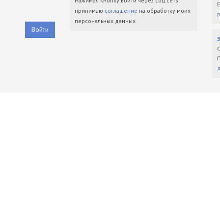
Нажимая кнопку войти через соц.сеть
принимаю
соглашение
на обработку моих
персональных данных.
Войти