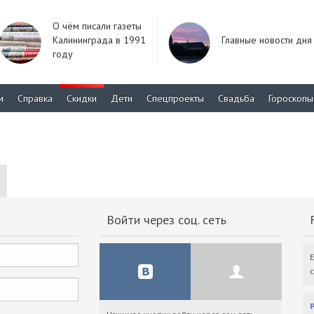
О чём писали газеты
Калининграда в 1991
Главные новости дня
году
м
Справка
Скидки
Дети
Спецпроекты
Свадьба
Гороскопы
Войти через соц. сеть
F