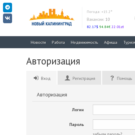
Погода:
+15.2°
Вакансии:
10
82.17$
94.84€
22.01zł
Новости
Работа
Недвижимость
Афиша
Туриз
Авторизация
Вход
Регистрация
Помощь
Авторизация
Логин
Пароль
забыли пароль?