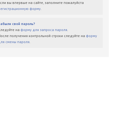
Если вы впервые на сайте, заполните пожалуйста
регистрационную форму
.
Забыли свой пароль?
Следуйте на
форму для запроса пароля
.
После получения контрольной строки следуйте на
форму
для смены пароля
.