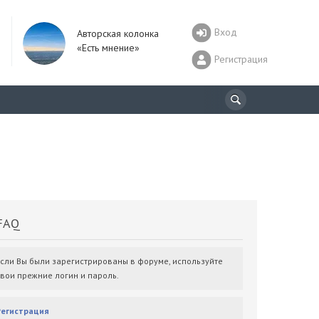
Вход
Авторская колонка
«Есть мнение»
Регистрация
AQ
Если Вы были зарегистрированы в форуме, используйте
свои прежние логин и пароль.
Регистрация