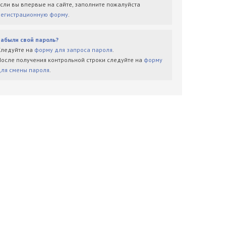
Если вы впервые на сайте, заполните пожалуйста
регистрационную форму
.
Забыли свой пароль?
Следуйте на
форму для запроса пароля
.
После получения контрольной строки следуйте на
форму
для смены пароля
.