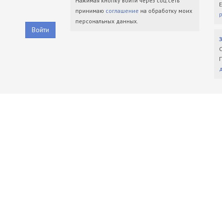
Нажимая кнопку войти через соц.сеть
принимаю
соглашение
на обработку моих
персональных данных.
Войти