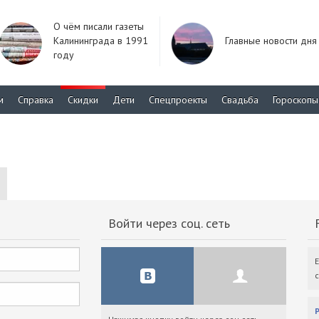
О чём писали газеты
Калининграда в 1991
Главные новости дня
году
м
Справка
Скидки
Дети
Спецпроекты
Свадьба
Гороскопы
Войти через соц. сеть
F