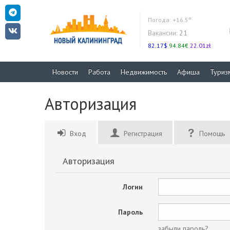
Погода:
+16.5°
Вакансии:
21
82.17$
94.84€
22.01zł
Новости
Работа
Недвижимость
Афиша
Туриз
Авторизация
Вход
Регистрация
Помощь
Авторизация
Логин
Пароль
забыли пароль?