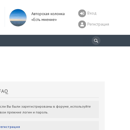
Вход
Авторская колонка
«Есть мнение»
Регистрация
AQ
Если Вы были зарегистрированы в форуме, используйте
свои прежние логин и пароль.
Регистрация