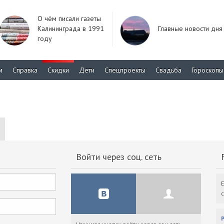
О чём писали газеты
Калининграда в 1991
Главные новости дня
году
м
Справка
Скидки
Дети
Спецпроекты
Свадьба
Гороскопы
Войти через соц. сеть
F