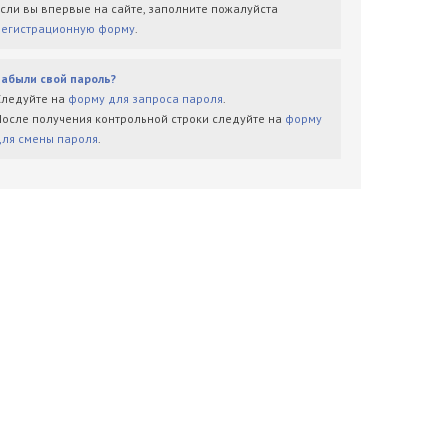
Если вы впервые на сайте, заполните пожалуйста
регистрационную форму
.
Забыли свой пароль?
Следуйте на
форму для запроса пароля
.
После получения контрольной строки следуйте на
форму
для смены пароля
.