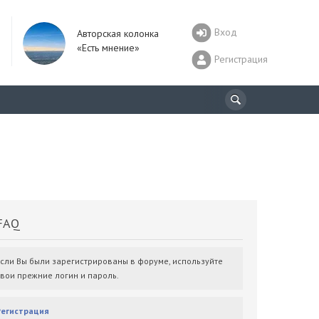
Вход
Авторская колонка
«Есть мнение»
Регистрация
AQ
Если Вы были зарегистрированы в форуме, используйте
свои прежние логин и пароль.
Регистрация