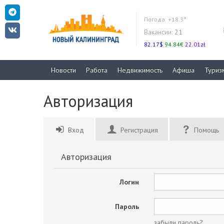
Погода:
+18.3°
Вакансии:
21
82.17$
94.84€
22.01zł
Новости
Работа
Недвижимость
Афиша
Туриз
Авторизация
Вход
Регистрация
Помощь
Авторизация
Логин
Пароль
забыли пароль?