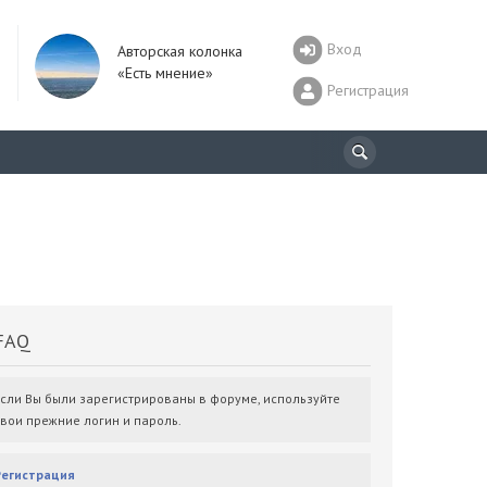
Вход
Авторская колонка
«Есть мнение»
Регистрация
AQ
Если Вы были зарегистрированы в форуме, используйте
свои прежние логин и пароль.
Регистрация