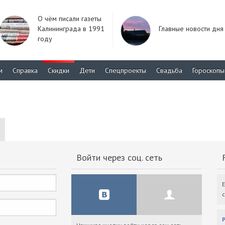
О чём писали газеты
Калининграда в 1991
Главные новости дня
году
м
Справка
Скидки
Дети
Спецпроекты
Свадьба
Гороскопы
Войти через соц. сеть
F