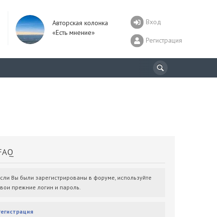
Вход
Авторская колонка
«Есть мнение»
Регистрация
AQ
Если Вы были зарегистрированы в форуме, используйте
свои прежние логин и пароль.
Регистрация