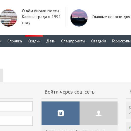
О чём писали газеты
Калининграда в 1991
Главные новости дня
году
м
Справка
Скидки
Дети
Спецпроекты
Свадьба
Гороскопы
Войти через соц. сеть
F