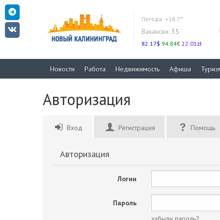
Погода:
+18.7°
Вакансии:
35
82.17$
94.84€
22.01zł
Новости
Работа
Недвижимость
Афиша
Туриз
Авторизация
Вход
Регистрация
Помощь
Авторизация
Логин
Пароль
забыли пароль?