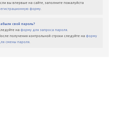
Если вы впервые на сайте, заполните пожалуйста
регистрационную форму
.
Забыли свой пароль?
Следуйте на
форму для запроса пароля
.
После получения контрольной строки следуйте на
форму
для смены пароля
.