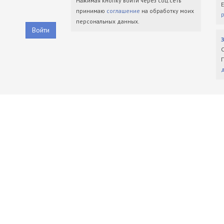
Нажимая кнопку войти через соц.сеть
принимаю
соглашение
на обработку моих
персональных данных.
Войти