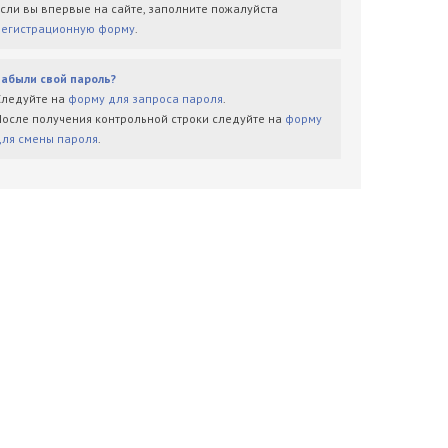
Если вы впервые на сайте, заполните пожалуйста
регистрационную форму
.
Забыли свой пароль?
Следуйте на
форму для запроса пароля
.
После получения контрольной строки следуйте на
форму
для смены пароля
.