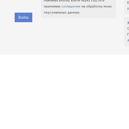
Нажимая кнопку войти через соц.сеть
принимаю
соглашение
на обработку моих
персональных данных.
Войти