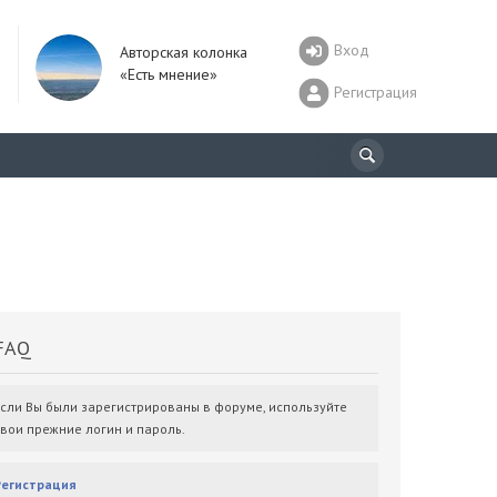
Вход
Авторская колонка
«Есть мнение»
Регистрация
AQ
Если Вы были зарегистрированы в форуме, используйте
свои прежние логин и пароль.
Регистрация