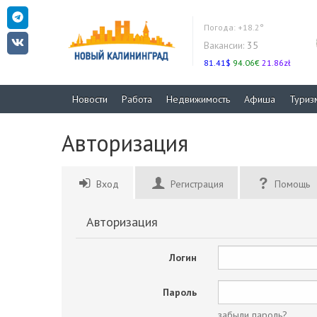
Погода:
+18.2°
Вакансии:
35
81.41$
94.06€
21.86zł
Новости
Работа
Недвижимость
Афиша
Туриз
Авторизация
Вход
Регистрация
Помощь
Авторизация
Логин
Пароль
забыли пароль?