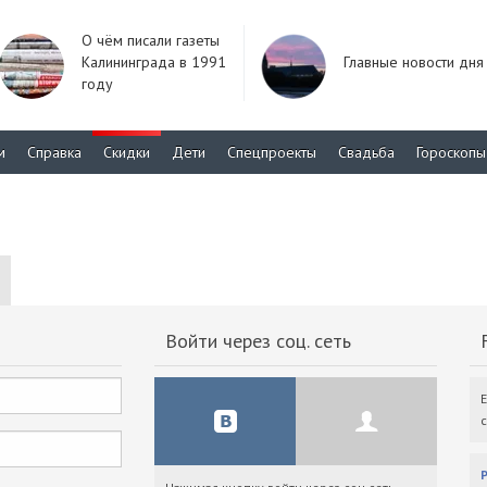
О чём писали газеты
Калининграда в 1991
Главные новости дня
году
м
Справка
Скидки
Дети
Спецпроекты
Свадьба
Гороскопы
Войти через соц. сеть
F