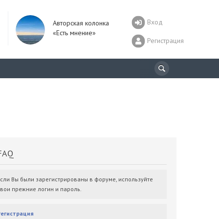
Вход
Авторская колонка
«Есть мнение»
Регистрация
AQ
Если Вы были зарегистрированы в форуме, используйте
свои прежние логин и пароль.
Регистрация