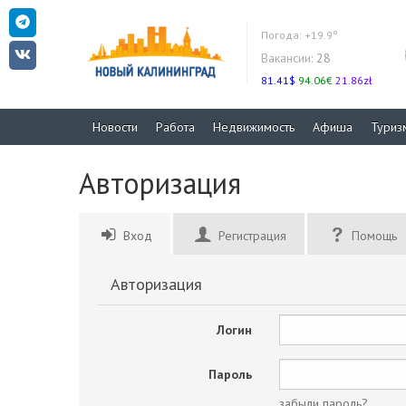
Погода:
+19.9°
Вакансии:
28
81.41$
94.06€
21.86zł
Новости
Работа
Недвижимость
Афиша
Туриз
Авторизация
Вход
Регистрация
Помощь
Авторизация
Логин
Пароль
забыли пароль?