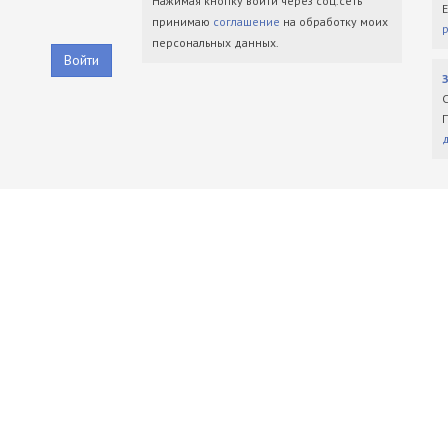
Нажимая кнопку войти через соц.сеть
принимаю
соглашение
на обработку моих
персональных данных.
Войти