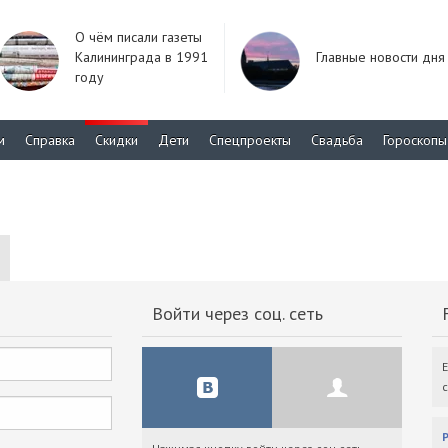
О чём писали газеты
Калининграда в 1991
Главные новости дня
году
м
Справка
Скидки
Дети
Спецпроекты
Свадьба
Гороскопы
Войти через соц. сеть
F