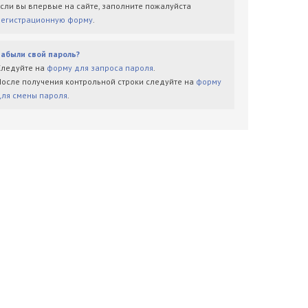
Если вы впервые на сайте, заполните пожалуйста
регистрационную форму
.
Забыли свой пароль?
Следуйте на
форму для запроса пароля
.
После получения контрольной строки следуйте на
форму
для смены пароля
.