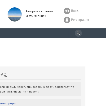
Вход
Авторская колонка
«Есть мнение»
Регистрация
AQ
Если Вы были зарегистрированы в форуме, используйте
свои прежние логин и пароль.
Регистрация