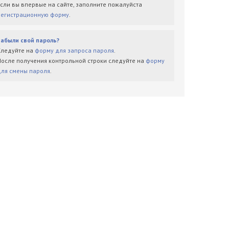
Если вы впервые на сайте, заполните пожалуйста
регистрационную форму
.
Забыли свой пароль?
Следуйте на
форму для запроса пароля
.
После получения контрольной строки следуйте на
форму
для смены пароля
.