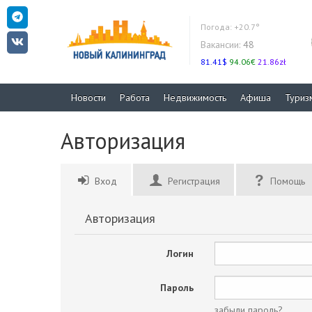
Погода:
+20.7°
Вакансии:
48
81.41$
94.06€
21.86zł
Новости
Работа
Недвижимость
Афиша
Туриз
Авторизация
Вход
Регистрация
Помощь
Авторизация
Логин
Пароль
забыли пароль?