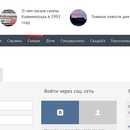
О чём писали газеты
Калининграда в 1991
Главные новости дня
году
м
Справка
Скидки
Дети
Спецпроекты
Свадьба
Гороскопы
Войти через соц. сеть
F