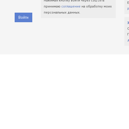
Нажимая кнопку войти через соц.сеть
принимаю
соглашение
на обработку моих
персональных данных.
Войти