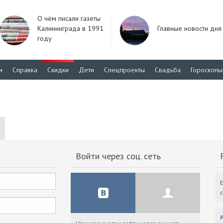
О чём писали газеты
Калининграда в 1991
Главные новости дня
году
м
Справка
Скидки
Дети
Спецпроекты
Свадьба
Гороскопы
Войти через соц. сеть
F