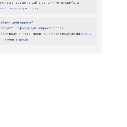
Если вы впервые на сайте, заполните пожалуйста
регистрационную форму
.
Забыли свой пароль?
Следуйте на
форму для запроса пароля
.
После получения контрольной строки следуйте на
форму
для смены пароля
.