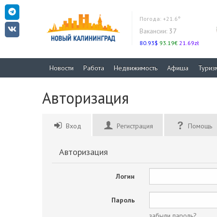
Погода:
+21.6°
Вакансии:
37
80.93$
93.19€
21.69zł
Новости
Работа
Недвижимость
Афиша
Туриз
Авторизация
Вход
Регистрация
Помощь
Авторизация
Логин
Пароль
забыли пароль?