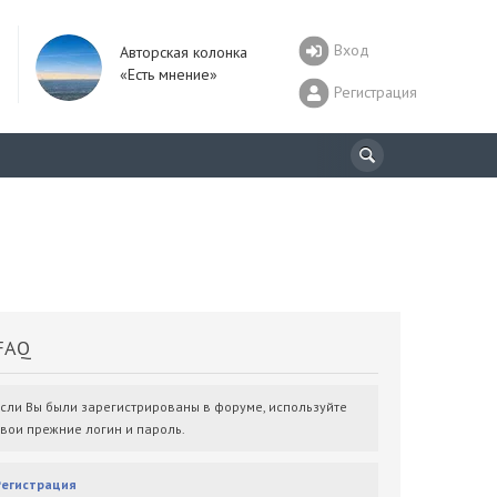
Вход
Авторская колонка
«Есть мнение»
Регистрация
AQ
Если Вы были зарегистрированы в форуме, используйте
свои прежние логин и пароль.
Регистрация