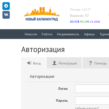
Погода:
+23.5°
Вакансии:
37
80.93$
93.19€
21.69zł
Новости
Работа
Недвижимость
Афиша
Туриз
Авторизация
Вход
Регистрация
Помощь
Авторизация
Логин
Пароль
забыли пароль?