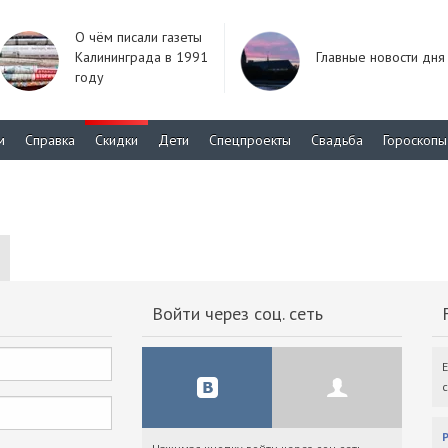
О чём писали газеты
Калининграда в 1991
Главные новости дня
году
м
Справка
Скидки
Дети
Спецпроекты
Свадьба
Гороскопы
Войти через соц. сеть
F