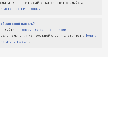
Если вы впервые на сайте, заполните пожалуйста
регистрационную форму
.
Забыли свой пароль?
Следуйте на
форму для запроса пароля
.
После получения контрольной строки следуйте на
форму
для смены пароля
.