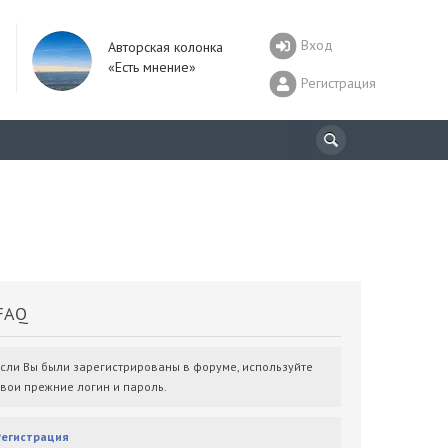
Вход
Авторская колонка
«Есть мнение»
Регистрация
AQ
Если Вы были зарегистрированы в форуме, используйте
свои прежние логин и пароль.
Регистрация