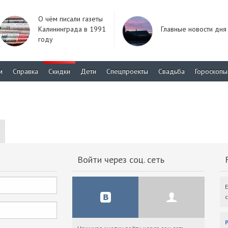
О чём писали газеты
Калининграда в 1991
Главные новости дня
году
м
Справка
Скидки
Дети
Спецпроекты
Свадьба
Гороскопы
Войти через соц. сеть
F