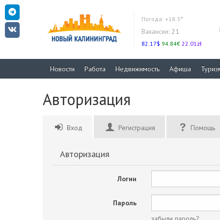
Погода:
+18.3°
Вакансии:
21
82.17$
94.84€
22.01zł
Новости
Работа
Недвижимость
Афиша
Туриз
Авторизация
Вход
Регистрация
Помощь
Авторизация
Логин
Пароль
забыли пароль?