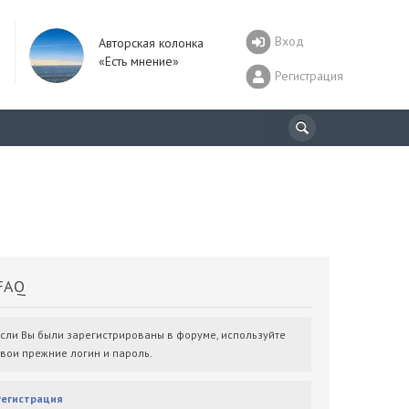
Вход
Авторская колонка
«Есть мнение»
Регистрация
AQ
Если Вы были зарегистрированы в форуме, используйте
свои прежние логин и пароль.
Регистрация