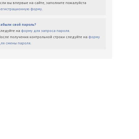
Если вы впервые на сайте, заполните пожалуйста
регистрационную форму
.
Забыли свой пароль?
Следуйте на
форму для запроса пароля
.
После получения контрольной строки следуйте на
форму
для смены пароля
.