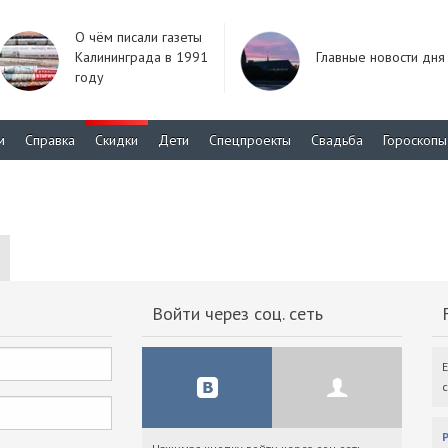
О чём писали газеты
Калининграда в 1991
Главные новости дня
году
м
Справка
Скидки
Дети
Спецпроекты
Свадьба
Гороскопы
Войти через соц. сеть
F