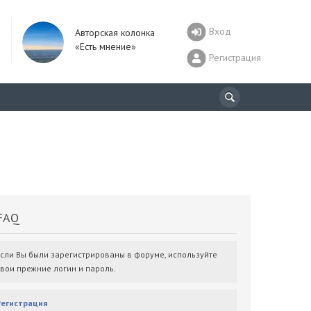
Вход
Авторская колонка
«Есть мнение»
Регистрация
AQ
Если Вы были зарегистрированы в форуме, используйте
свои прежние логин и пароль.
Регистрация