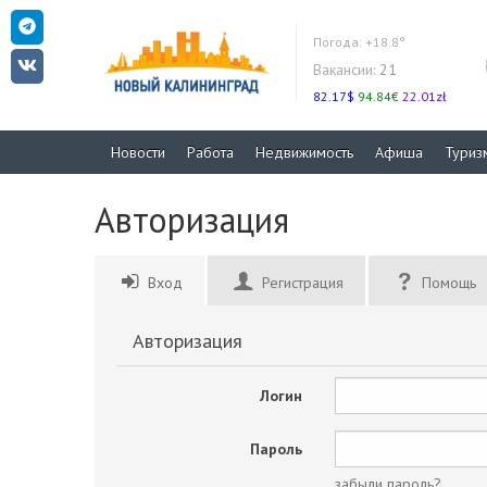
Погода:
+18.8°
Вакансии:
21
82.17$
94.84€
22.01zł
Новости
Работа
Недвижимость
Афиша
Туриз
Авторизация
Вход
Регистрация
Помощь
Авторизация
Логин
Пароль
забыли пароль?