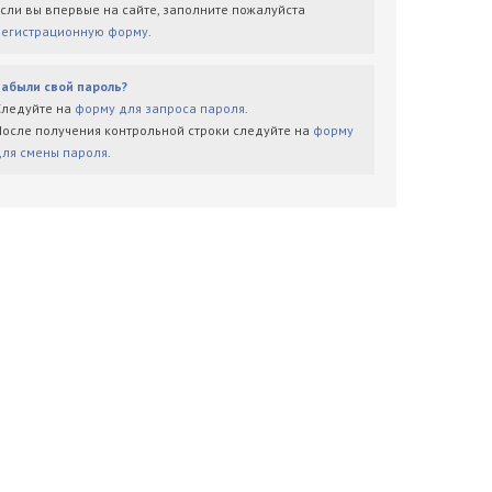
Если вы впервые на сайте, заполните пожалуйста
регистрационную форму
.
Забыли свой пароль?
Следуйте на
форму для запроса пароля
.
После получения контрольной строки следуйте на
форму
для смены пароля
.