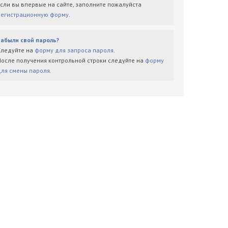
Если вы впервые на сайте, заполните пожалуйста
регистрационную форму
.
Забыли свой пароль?
Следуйте на
форму для запроса пароля
.
После получения контрольной строки следуйте на
форму
для смены пароля
.