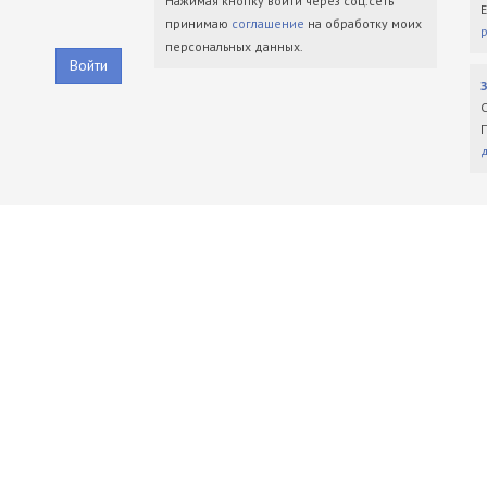
Нажимая кнопку войти через соц.сеть
принимаю
соглашение
на обработку моих
персональных данных.
Войти