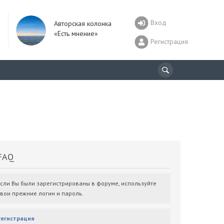
Вход
Авторская колонка
«Есть мнение»
Регистрация
AQ
Если Вы были зарегистрированы в форуме, используйте
свои прежние логин и пароль.
Регистрация