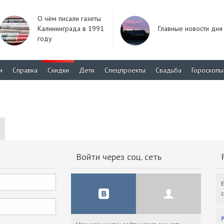
О чём писали газеты
Калининграда в 1991
Главные новости дня
году
м
Справка
Скидки
Дети
Спецпроекты
Свадьба
Гороскопы
Войти через соц. сеть
F