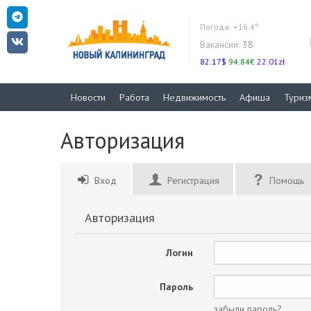
Погода:
+16.4°
Вакансии:
38
82.17$
94.84€
22.01zł
Новости
Работа
Недвижимость
Афиша
Туриз
Авторизация
Вход
Регистрация
Помощь
Авторизация
Логин
Пароль
забыли пароль?