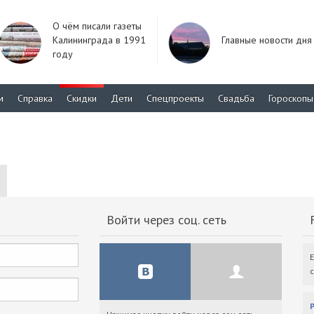
О чём писали газеты
Калининграда в 1991
Главные новости дня
году
м
Справка
Скидки
Дети
Спецпроекты
Свадьба
Гороскопы
Войти через соц. сеть
F