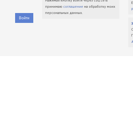
Нажимая кнопку войти через соц.сеть
принимаю
соглашение
на обработку моих
персональных данных.
Войти