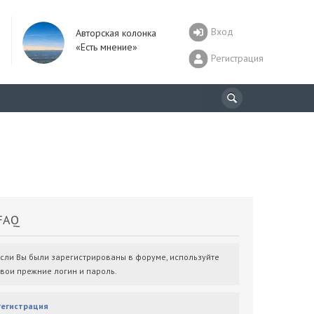
Вход
Авторская колонка
«Есть мнение»
Регистрация
AQ
Если Вы были зарегистрированы в форуме, используйте
свои прежние логин и пароль.
Регистрация