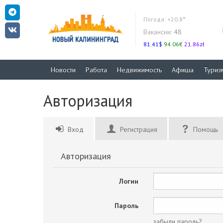
Погода:
+20.8°
Вакансии:
48
81.41$
94.06€
21.86zł
Новости
Работа
Недвижимость
Афиша
Туриз
Авторизация
Вход
Регистрация
Помощь
Авторизация
Логин
Пароль
забыли пароль?