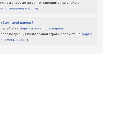
Если вы впервые на сайте, заполните пожалуйста
регистрационную форму
.
Забыли свой пароль?
Следуйте на
форму для запроса пароля
.
После получения контрольной строки следуйте на
форму
для смены пароля
.