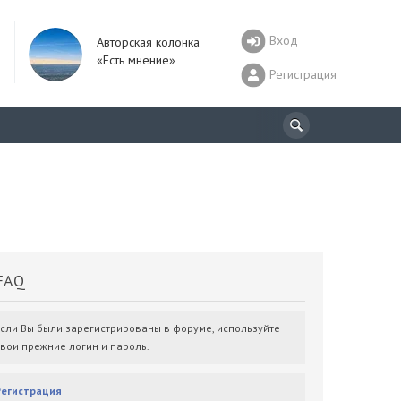
Вход
Авторская колонка
«Есть мнение»
Регистрация
AQ
Если Вы были зарегистрированы в форуме, используйте
свои прежние логин и пароль.
Регистрация