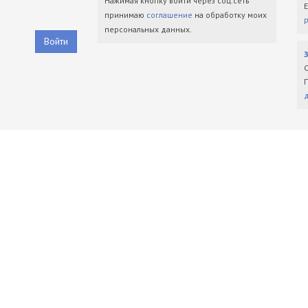
Нажимая кнопку войти через соц.сеть
принимаю
соглашение
на обработку моих
персональных данных.
Войти