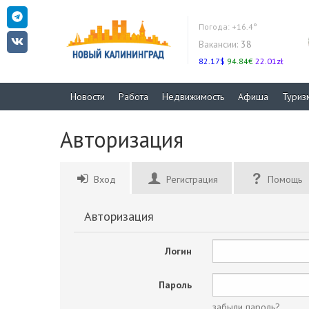
Погода:
+16.4°
Вакансии:
38
82.17$
94.84€
22.01zł
Новости
Работа
Недвижимость
Афиша
Туриз
Авторизация
Вход
Регистрация
Помощь
Авторизация
Логин
Пароль
забыли пароль?