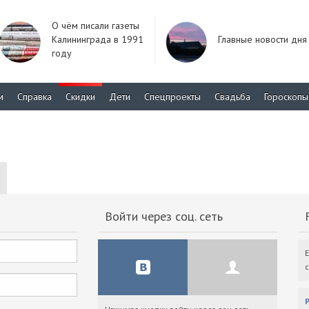
О чём писали газеты
Калининграда в 1991
Главные новости дня
году
м
Справка
Скидки
Дети
Спецпроекты
Свадьба
Гороскопы
Войти через соц. сеть
F