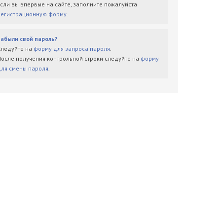
Если вы впервые на сайте, заполните пожалуйста
регистрационную форму
.
Забыли свой пароль?
Следуйте на
форму для запроса пароля
.
После получения контрольной строки следуйте на
форму
для смены пароля
.